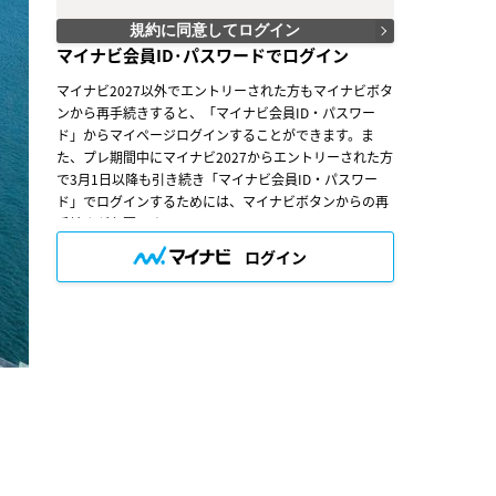
（３）会員は、入会の時点で本規約を承諾しなけれ
ばなりません。会員が会員サービスを利用したとき
規約に同意してログイン
は、この会員規約を承認したものとみなします。
マイナビ会員ID･パスワードでログイン
○第３条（会員ＩＤ番号とパスワード）
マイナビ2027以外でエントリーされた方もマイナビボタ
（１）会員は、会員ＩＤ番号を付与され、パスワー
ンから再手続きすると、「マイナビ会員ID・パスワー
ドを登録するものとします。ただし、第５条に抵触
ド」からマイページログインすることができます。ま
すると当社が判断した場合は、会員ＩＤ番号を付与
されないことがあります。
た、プレ期間中にマイナビ2027からエントリーされた方
（２）会員は、会員ＩＤ番号およびパスワードを第
で3月1日以降も引き続き「マイナビ会員ID・パスワー
三者に譲渡または貸与してはなりません。
ド」でログインするためには、マイナビボタンからの再
（３）会員の会員ＩＤ番号およびパスワードの管理
手続きが必要です。
および使用は会員の責任とし、これらの使用上の過
誤または第三者による不正使用等については、当社
ログイン
は一切の責任を負わないものとします。
○第４条（会員サービス）
（１）会員サービスの提供期間は、2024年2月1日
～2026年2月28日（予定）とします。
（２）当社は、会員への事前の通知なくして、会員
サービスを変更、中断、中止することがあり、会員
はこれを承諾するものとします。
（３）会員は、システム障害などの事情により、会
員サービス機能に支障が生じ、または会員サービス
が停止する等の可能性があることを承諾するものと
します。