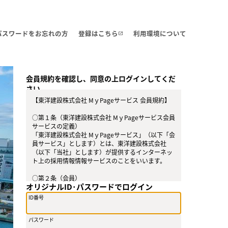
・パスワードをお忘れの方
登録はこちら
利用環境について
open_in_new
会員規約を確認し、同意の上ログインしてくだ
さい。
【東洋建設株式会社 MｙPageサービス 会員規約】
○第１条（東洋建設株式会社 MｙPageサービス会員
サービスの定義）
「東洋建設株式会社 MｙPageサービス」（以下「会
員サービス」とします）とは、東洋建設株式会社
（以下「当社」とします）が提供するインターネッ
ト上の採用情報情報サービスのことをいいます。
○第２条（会員）
オリジナルID･パスワードでログイン
（１）会員とは、当社が定める方法によって会員サ
ービスに登録を申し込み、当社がこれを承認した方
ID番号
をいいます。
（２）会員は、会員サービスにおける会員向けのサ
パスワード
ービスを受けることができます。