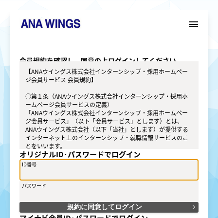
menu
会員規約を確認し、同意の上ログインしてください。
【ANAウイングス株式会社インターンシップ・採用ホームペー
ジ会員サービス 会員規約】
○第１条（ANAウイングス株式会社インターンシップ・採用ホ
ームページ会員サービスの定義）
「ANAウイングス株式会社インターンシップ・採用ホームペー
ジ会員サービス」（以下「会員サービス」とします）とは、
ANAウイングス株式会社（以下「当社」とします）が提供する
インターネット上のインターンシップ・就職情報サービスのこ
とをいいます。
オリジナルID･パスワードでログイン
○第２条（会員）
ID番号
（１）会員とは、就職活動を行う学生のうち、当社が定める方
法によって「会員サービス」に登録を申し込み、当社がこれを
パスワード
承認した方をいいます。
（２）会員は、「会員サービス」における会員向けのサービス
を受けることができます。
規約に同意してログイン
（３）会員は、入会の時点で本規約を承諾しなければなりませ
マイナビ会員ID･パスワードでログイン