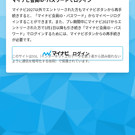
ん。会員が「会員サービス」を利用したときは、この会員規約
を承認したものとみなします。
マイナビ2027以外でエントリーされた方もマイナビボタンから再手
続きすると、「マイナビ会員ID・パスワード」からマイページログ
○第３条（会員ＩＤ番号とパスワード）
インすることができます。また、プレ期間中にマイナビ2027からエ
（１）会員は、会員ＩＤ番号を付与され、パスワードを登録す
るものとします。ただし、第５条に抵触すると当社が判断した
ントリーされた方で3月1日以降も引き続き「マイナビ会員ID・パス
場合は、会員ＩＤ番号を付与されないことがあります。
ワード」でログインするためには、マイナビボタンからの再手続き
（２）会員は、会員ＩＤ番号及びパスワードを第三者に譲渡も
が必要です。
しくは貸与してはなりません。
（３）会員の会員ＩＤ番号及びパスワードの管理および使用は
会員の責任とし、これらの使用上の過誤または第三者による不
ログイン
このサイトはSSL（インターネット上のデータを第３者から読み取れない
正使用等については、当社は一切の責任を負わないものとしま
ように通信を暗号化する技術）で保護されています。
す。
○第４条（会員サービス）
（１）会員サービスの期間は、2025年4月1日～2027年3月31日
（予定）とします。
（２）当社は、会員への事前の通知なくして、「会員サービ
ス」を変更、中断、中止することがあり、会員はこれを承諾す
るものとします。
（３）会員は、システム障害などの事情により、会員サービス
機能に支障が生じ、もしくは会員サービスが停止する等の可能
性がある事を承諾するものとします。
○第５条（会員の禁止行為）
会員は以下の行為を行わないものとします。
（１）他の会員、当社又は第三者の著作権、肖像権、その他知