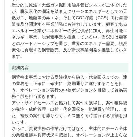
歴史的に原油・天然ガス掘削用油井管ビジネスが主体でした
が、脱炭素化の潮流を踏まえクリーンエネルギーとしての天
然ガス、地熱等の再エネ、そしてCO2貯蔵（CCS）向け鋼管
販売及び関連する事業開発にも注力しています。顧客である
エネルギー企業がエネルギーの安定供給に加え、再生可能エ
ネルギー事業、脱炭素事業を推進している中、当SBUは顧客
とのパートナーシップを通じ、世界のエネルギー需要、脱炭
素化に貢献する鋼管販売、及び新規事業開発を推進していき
ます。
職務内容
鋼管輸出事業における受注後から納入・代金回収までの一連
の業務を、正確に、確実に、納期通りに遂行することを担
う、オペレーション実行の中核ポジションを目指して貿易実
務全般を担当頂きます。
アウトサイドセールスと協力して案件を獲得し、案件獲得後
の発注・成約管理・出荷・代金回収を一気通貫で管理し、ま
た、複数の案件を滞りなく、ミス無く同時進行する役割を担
います。
さらに、貿易実務の作業だけではなく、主体的にチーム全体
の業務進捗や負荷状況を把握し、オペレーションが止まらな