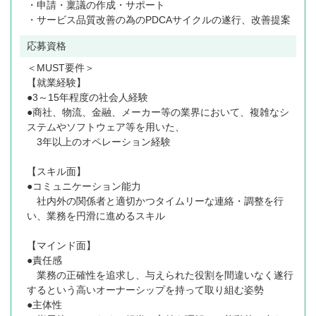
・申請・稟議の作成・サポート
・サービス品質改善の為のPDCAサイクルの遂行、改善提案
応募資格
＜MUST要件＞
【就業経験】
●3～15年程度の社会人経験
●商社、物流、金融、メーカー等の業界において、複雑なシ
ステムやソフトウェア等を用いた、
3年以上のオペレーション経験
【スキル面】
●コミュニケーション能力
社内外の関係者と適切かつタイムリーな連絡・調整を行
い、業務を円滑に進めるスキル
【マインド面】
●責任感
業務の正確性を追求し、与えられた役割を間違いなく遂行
するという高いオーナーシップを持って取り組む姿勢
●主体性