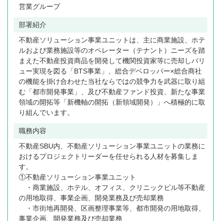
営業グループ
部署紹介
不動産ソリューション事業ユニットは、主に商業施設、ホテ
ルおよび業務施設等のオペレーター（テナント）ニーズを踏
まえた不動産投資商品を開発して機関投資家等に売却しバリ
ュー実現を図る「BTS事業」、総合デベロッパー×総合商社
の機能を掛け合わせた当社ならではの競争力を武器に取り組
む「都市開発事業」、及び不動産ファンド投資、新たな事業
領域の開拓等「新機軸の開拓（新領域開発）」へ積極的に取
り組んでいます。
職務内容
不動産SBU内、不動産ソリューション事業ユニットの業務に
おけるプロジェクトリーダーを任せられる人材を募集しま
す。
①不動産ソリューション事業ユニット
・商業施設、ホテル、オフィス、クリニックビル等不動産
の用地取得、事業企画、開発業務及び売却業務
・市街地再開発、区画整理事業等、都市開発の用地取得、
事業企画、開発業務及び売却業務