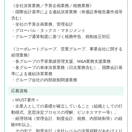
《全社決算業務／予算企画業務／税務業務》
・国際会計基準による連結決算業務（有価証券報告書作成等
含む）
・全社の予算企画業務、管理会計
・グローバル・タックス・マネジメント
・グループ通算制度に基づく税務申告、税制改正対応
《コーポレートグループ、営業グループ、事業会社に関する
経理業務》
・各グループの予算業績管理支援、M&A業務支援業務
・各グループの単体決算業務（日次業務含む）、国際会計基
準による連結決算業務
・グループ会社の内部統制関連業務
応募資格
＜MUST要件＞
・企業人としての基礎が確立していること（組織としての行
動様式、意思決定プロセスの理解、ビジネスマナー等）。
・経理領域（管理会計、制度会計、税務、内部統制等）の経
験8年以上。
その中で、制度会計（全社レベルの決算経験があればより