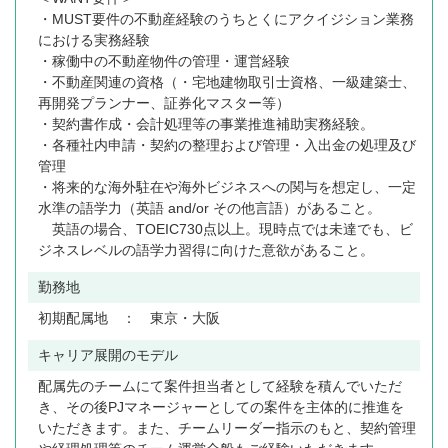
・MUST要件の不動産経験のうちとくにアクイジション業務
における実務経験
・稼働中の不動産物件の管理・運営経験
・不動産関連の資格（・宅地建物取引士資格、一級建築士、
再開発プランナー、証券化マスター等）
・契約書作成・会計処理等の事業推進補助実務経験。
・各種社内申請・契約の整理および管理・入出金の処理及び
管理
・将来的な海外駐在や海外ビジネスへの関与を想定し、一定
水準の語学力（英語 and/or その他言語）があること。
英語の場合、TOEIC730点以上。現時点では未達でも、ビ
ジネスレベルの語学力習得に向けた意欲があること。
勤務地
初期配属地 ： 東京・大阪
キャリア展開のモデル
配属先のチームにて案件担当者として経験を積んでいただ
き、その後PJマネージャーとしての案件を主体的に推進を
いただきます。また、チームリーダー指示のもと、契約管理