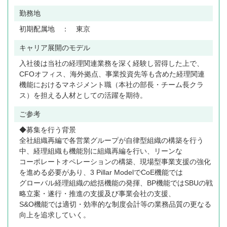
勤務地
初期配属地 ： 東京
キャリア展開のモデル
入社後は当社の経理関連業務を深く経験し習得した上で、
CFOオフィス、海外拠点、事業投資先等も含めた経理関連
機能におけるマネジメント職（本社の部長・チーム長クラ
ス）を担える人材としての活躍を期待。
ご参考
◆募集を行う背景
全社組織再編で各営業グループが自律型組織の構築を行う
中、経理組織も機能別に組織再編を行い、リーンな
コーポレートオペレーションの構築、現場型事業支援の強化
を進める必要があり、3 Pillar ModelでCoE機能では
グローバル経理組織の総括機能の発揮、BP機能ではSBUの戦
略立案・遂行・推進の支援及び事業会社の支援、
S&O機能では適切・効率的な制度会計等の業務品質の更なる
向上を追求していく。