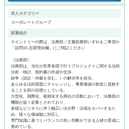
AND検索
求人カテゴリー
OR検索
コーポレートグループ
部署紹介
※エントリーの際は、法務部／文書総務部いずれをご希望か
「設問15 志望理由欄」にご明記ください
《法務部》
法務部は、当社が世界各国で行うプロジェクトに関する法的
分析・検討、契約書の作成や交渉、
紛争（訴訟・仲裁を含む。）の解決等を担当。
あらゆる法的課題にチャレンジし、事業価値の創造に貢献す
ることを部の目標としている。
大型化、国際化、複雑化する商社の活動において、法務部の
機能が益々必要とされており、
多様なビジネスに伴う幅広い法分野・法域をカバーするた
め、様々な価値観に対応し、
専門知識に基づくバランスの良い判断ができる人材の育成に
努めている。