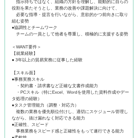
指示待ちではなく、組織の方針を理解し、能動的に自らの
役割を果たそうとし、業務の改善や課題解決に向けて、
必要な指導・提言を行いながら、意欲的かつ前向きに取り
組む姿勢
●協調性とチームワーク
チームの一員として他者を尊重し、積極的に支援する姿勢
＜WANT要件＞
【就業経験】
● 3年以上の貿易実務に従事した経験
【スキル面】
●事務実務スキル
・契約書・請求書など正確な文書作成能力
・PCスキル（特にExcel、Wordを使用した資料作成やデー
タ処理の経験）
●タスク管理能力（調整・対応力）
複数の業務を優先順位付けし、適切にスケジュール管理し
ながら、抜け漏れなく対応できる能力
●正確性、スピード
事務業務をスピード感と正確性をもって遂行できる能力
●柔軟性