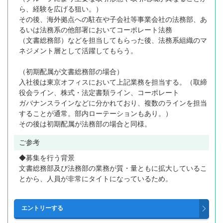
ら、経験を広げる狙い。）
その後、海外拠点への駐在や子会社等事業会社の法務部、あ
るいは法務系の他部署においてコーポレート法務
（文書総務部）などを担当してもらった後、法務系組織のマ
ネジメント層として活躍してもらう。
（初期配属が文書総務部の場合）
入社後は東京オフィスにおいて上記業務を担当する。（取締
役会ライン、株式・法定書類ライン、コーポレート
ガバナンスラインなどに分かれており、複数のラインを担当
することが通常。部内ローテーションもあり。）
その後は初期配属が法務部の場合と同様。
ご参考
◆募集を行う背景
文書総務部及び法務部の業務が質・量ともに拡大しているこ
とから、人員が非常にタイトになっているため。