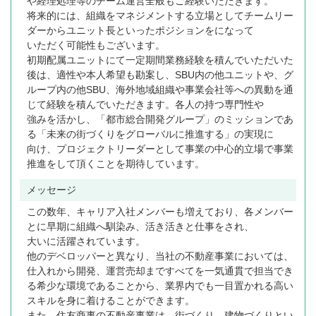
や経理処理等のチーム運営全般もご経験いただきます。
将来的には、組織をマネジメントする立場としてチームリー
ダーからユニット長といったポジションをになって
いただく可能性もございます。
初期配属ユニットにて一定期間業務経験を積んでいただいた
後は、適性や本人希望も勘案し、SBU内の他ユニットや、グ
ループ内の他SBU、海外地域組織や事業会社等への異動を通
じて経験を積んでいただきます。各人の持つ専門性や
強みを活かし、「都市総合開発グループ」のミッションであ
る「未来の街づくりをグローバルに推進する」の実現に
向け、プロジェクトリーダーとして事業の中心的立場で事業
推進をして頂くことを期待しています。
メッセージ
この数年、キャリア入社メンバーも増えており、各メンバー
とに早期に組織へ馴染み、活き活きと仕事をされ、
大いに活躍されています。
他のデベロッパーと異なり、当社の不動産事業においては、
仕入れから開発、運営売却まですべてを一気通貫で担当でき
る希少な環境であることから、業界内でも一目置かれる高い
スキルを身に着けることができます。
また、住友商事の不動産事業は、街づくり、建物づくりとい