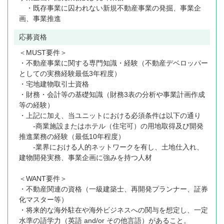
・既存事業に囚われない新規不動産事業の発掘、事業企
画、事業推進
応募資格
＜MUST要件＞
・不動産事業に関する専門知識・経験（不動産デベロッパー
としての実務経験最低3年程度）
・宅地建物取引士資格
・財務・会計等の基礎知識（財務3表の分析や事業計画作成
等の経験）
・上記に加え、当ユニットにおける必須条件は以下の通り
-商業施設またはホテル（住宅可）の用地取得及び開発
推進業務の経験（最低10年程度）
-業界における人的ネットワークを有し、土地仕入れ、
建物開発実務、事業企画に強みを持つ人材
＜WANT要件＞
・不動産関連の資格（一級建築士、再開発プランナー、証券
化マスター等）
・将来的な海外駐在や海外ビジネスへの関与を想定し、一定
水準の語学力（英語 and/or その他言語）があること。