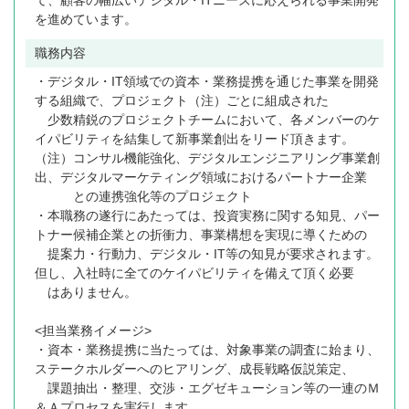
て、顧客の幅広いデジタル・ITニーズに応えられる事業開発
を進めています。
職務内容
・デジタル・IT領域での資本・業務提携を通じた事業を開発
する組織で、プロジェクト（注）ごとに組成された
少数精鋭のプロジェクトチームにおいて、各メンバーのケ
イパビリティを結集して新事業創出をリード頂きます。
（注）コンサル機能強化、デジタルエンジニアリング事業創
出、デジタルマーケティング領域におけるパートナー企業
との連携強化等のプロジェクト
・本職務の遂行にあたっては、投資実務に関する知見、パー
トナー候補企業との折衝力、事業構想を実現に導くための
提案力・行動力、デジタル・IT等の知見が要求されます。
但し、入社時に全てのケイパビリティを備えて頂く必要
はありません。
<担当業務イメージ>
・資本・業務提携に当たっては、対象事業の調査に始まり、
ステークホルダーへのヒアリング、成長戦略仮説策定、
課題抽出・整理、交渉・エグゼキューション等の一連のＭ
＆Ａプロセスを実行します。