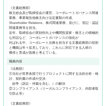
《文書総務部》
株主総会及び取締役会の運営、コーポレートガバナンス関連
業務、事業報告他株主向け法定書類の作成、
Shareholder Relations、株式関連業務、並びに、登記・認証
関連業務等を担当。
近年、取締役会の実効性向上や機関投資家・株主との積極的
な対話など、コーポレートガバナンスの強化が
叫ばれる中、コーポレート法務を担当する文書総務部の役割
と機能は年々拡充しており、これらに対応できる人材の
獲得と育成が急務と考えている。
職務内容
《法務部》
①当社が世界各国で行うプロジェクトに関する法的分析・検
討、契約書の作成や交渉、
紛争（訴訟・仲裁を含む。）の解決
②コンプライアンス（リーガルコンプライアンス、内部者取
引防止等）
《文書総務部》