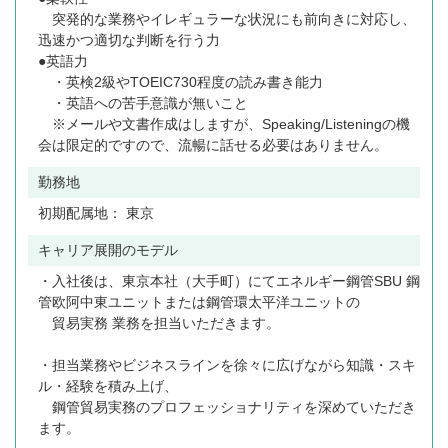
突発的な業務やイレギュラーな状況にも前向きに対応し、
迅速かつ適切な判断を行う力
●英語力
・英検2級やTOEIC730程度の読み書き能力
・英語への苦手意識が無いこと
※メールや文書作成はしますが、Speaking/Listeningの機
会は限定的ですので、流暢に話せる必要はありません。
勤務地
初期配属地： 東京
キャリア展開のモデル
・入社後は、東京本社（大手町）にてエネルギー鋼管SBU 鋼
管欧阿中東ユニットまたは鋼管環太平洋ユニットの
貿易実務 業務を担当いただきます。
・担当業務やビジネスラインを徐々に広げながら知識・スキ
ル・経験を積み上げ、
鋼管貿易実務のプロフェッショナリティを深めていただき
ます。