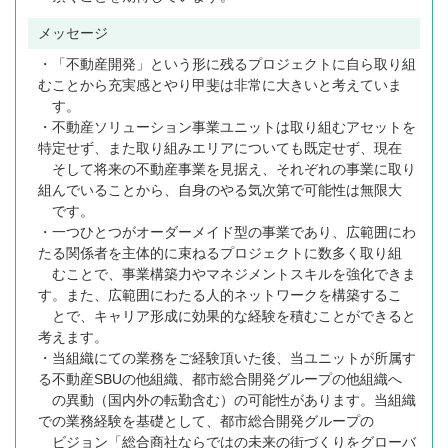
メッセージ
・「不動産開発」という形に残るプロジェクトに自ら取り組
むことから充実感とやり甲斐は非常に大きいと考えていま
す。
・不動産ソリューション事業ユニットは取り組むアセットを
特定せず、また取り組みエリアについても既定せず、現在
そして将来の不動産事業を見据え、それぞれの事業に取り
組んでいることから、自身のやる気次第で可能性は無限大
です。
・一つひとつがオーダーメイド型の事業であり、広範囲にわ
たる関係者を主体的に束ねるプロジェクトに数多く取り組
むことで、事業構築力やマネジメントスキルを強化できま
す。また、広範囲にわたる人的ネットワークを構築するこ
とで、キャリア形成に効果的な経験を積むことができると
考えます。
・当組織にての業務をご経験頂いた後、当ユニットが所属す
る不動産SBUの他組織、都市総合開発グループの他組織へ
の異動（国内外の転勤含む）の可能性があります。当組織
での業務経験を基礎として、都市総合開発グループの
ビジョン「総合商社ならではの未来の街づくりをグローバ