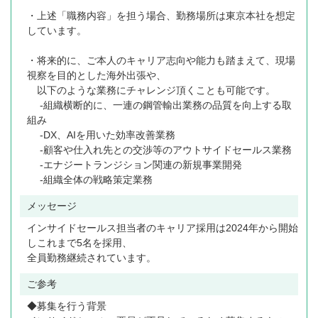
・上述「職務内容」を担う場合、勤務場所は東京本社を想定
しています。
・将来的に、ご本人のキャリア志向や能力も踏まえて、現場
視察を目的とした海外出張や、
以下のような業務にチャレンジ頂くことも可能です。
-組織横断的に、一連の鋼管輸出業務の品質を向上する取
組み
-DX、AIを用いた効率改善業務
-顧客や仕入れ先との交渉等のアウトサイドセールス業務
-エナジートランジション関連の新規事業開発
-組織全体の戦略策定業務
メッセージ
インサイドセールス担当者のキャリア採用は2024年から開始
しこれまで5名を採用、
全員勤務継続されています。
ご参考
◆募集を行う背景