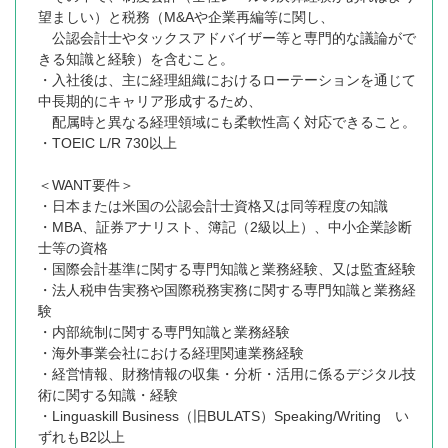
望ましい）と税務（M&Aや企業再編等に関し、
公認会計士やタックスアドバイザー等と専門的な議論がで
きる知識と経験）を含むこと。
・入社後は、主に経理組織におけるローテーションを通じて
中長期的にキャリア形成するため、
配属時と異なる経理領域にも柔軟性高く対応できること。
・TOEIC L/R 730以上
＜WANT要件＞
・日本または米国の公認会計士資格又は同等程度の知識
・MBA、証券アナリスト、簿記（2級以上）、中小企業診断
士等の資格
・国際会計基準に関する専門知識と業務経験、又は監査経験
・法人税申告実務や国際税務実務に関する専門知識と業務経
験
・内部統制に関する専門知識と業務経験
・海外事業会社における経理関連業務経験
・経営情報、財務情報の収集・分析・活用に係るデジタル技
術に関する知識・経験
・Linguaskill Business（旧BULATS）Speaking/Writing い
ずれもB2以上