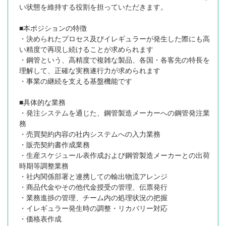
い状態を維持する役割を担っていただきます。
■本ポジションの特徴
・決められたプロセス及びイレギュラーが発生した際にも高
い精度で再現し続けることが求められます
・鋼管という、高精度で複雑な製品、各国・各客先の特長を
理解して、正確な実務遂行力が求められます
・事業の継続を支える基盤機能です
■具体的な業務
・発注システムを通じた、鋼管製造メーカーへの鋼管発注業
務
・売買契約内容の社内システムへの入力業務
・販売契約書作成業務
・生産スケジュール表作成および鋼管製造メーカーとの出荷
時期等調整業務
・社内関係部署と連携しての輸出物流アレンジ
・商品代金やその他代金授受の管理、伝票発行
・業務進捗の管理、チーム内の処理状況の把握
・イレギュラー発生時の調整・リカバリー対応
・価格表作成