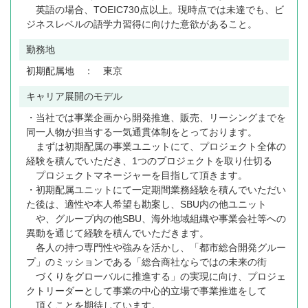
英語の場合、TOEIC730点以上。現時点では未達でも、ビ
ジネスレベルの語学力習得に向けた意欲があること。
勤務地
初期配属地 ： 東京
キャリア展開のモデル
・当社では事業企画から開発推進、販売、リーシングまでを
同一人物が担当する一気通貫体制をとっております。
まずは初期配属の事業ユニットにて、プロジェクト全体の
経験を積んでいただき、1つのプロジェクトを取り仕切る
プロジェクトマネージャーを目指して頂きます。
・初期配属ユニットにて一定期間業務経験を積んでいただい
た後は、適性や本人希望も勘案し、SBU内の他ユニット
や、グループ内の他SBU、海外地域組織や事業会社等への
異動を通じて経験を積んでいただきます。
各人の持つ専門性や強みを活かし、「都市総合開発グルー
プ」のミッションである「総合商社ならではの未来の街
づくりをグローバルに推進する」の実現に向け、プロジェ
クトリーダーとして事業の中心的立場で事業推進をして
頂くことを期待しています。