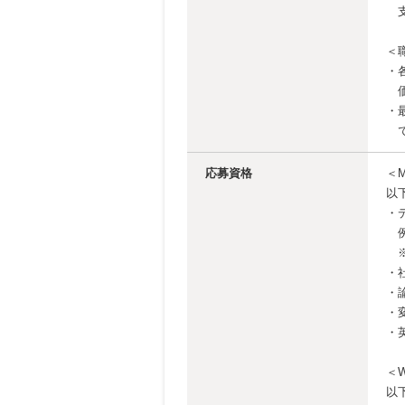
支
＜
・
価
・
で
応募資格
＜
以
・
例
※
・
・
・
・
＜
以