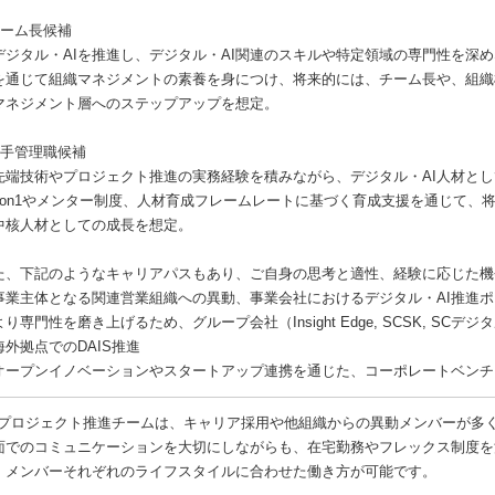
チーム長候補
ジタル・AIを推進し、デジタル・AI関連のスキルや特定領域の専門性を深
通じて組織マネジメントの素養を身につけ、将来的には、チーム長や、組織
ネジメント層へのステップアップを想定。
若手管理職候補
端技術やプロジェクト推進の実務経験を積みながら、デジタル・AI人材とし
on1やメンター制度、人材育成フレームレートに基づく育成支援を通じて、
核人材としての成長を想定。
た、下記のようなキャリアパスもあり、ご自身の思考と適性、経験に応じた機
事業主体となる関連営業組織への異動、事業会社におけるデジタル・AI推進
り専門性を磨き上げるため、グループ会社（Insight Edge, SCSK, SCデ
海外拠点でのDAIS推進
オープンイノベーションやスタートアップ連携を通じた、コーポレートベンチャ
Xプロジェクト推進チームは、キャリア採用や他組織からの異動メンバーが多
面でのコミュニケーションを大切にしながらも、在宅勤務やフレックス制度を
、メンバーそれぞれのライフスタイルに合わせた働き方が可能です。