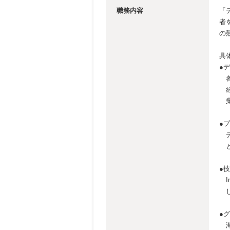
職務内容
「
者を
の
具
●
各
経
業
●
デ
と
●
I
し
●
海