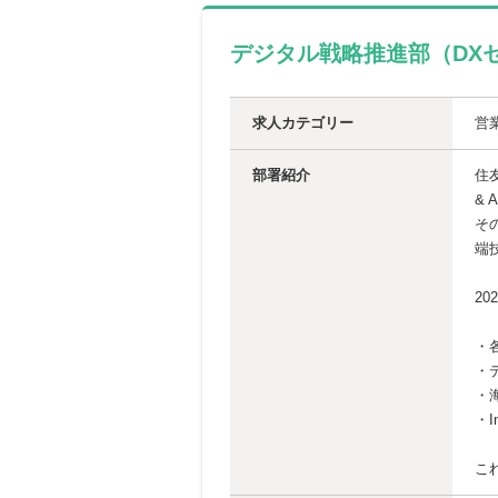
デジタル戦略推進部（DX
求人カテゴリー
営
部署紹介
住
& 
そ
端
2
・
・
・
・
こ