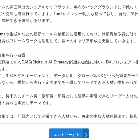
ームの雰囲気はカジュアルかつフラット。年次やバックグラウンドに関係なく
どの交流も適宜行っています。1on1やメンター制度も整っており、新たに加
・成長できる体制があります。
eamsや生成AIなどの最新ツールを積極的に活用しており、外部資格取得に対
材育成フレームワークも活用して、個々のキャリア形成も支援していきます。
募集を行う背景
戦略であるDAIS(Digital & AI Strategy)推進の加速に伴い、DXプ
ます。
に、生成AIやAIエージェント、データ活用、グローバルDXといった重要テー
しながら、構想から実行・定着までを一貫してリードできる人材が求められて
た、将来的にチーム長・副部長・部長として組織を牽引できるリーダー人材の
材の育成も重要なテーマです。
募集では、即戦力として活躍できる人材から、将来の中核人材候補まで、幅広