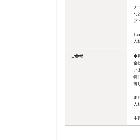
チ
な
プ
T
人
ご参考
◆
全社
い
特
携
ま
人
本