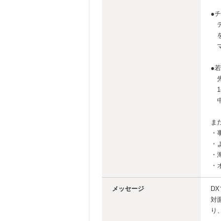
●
デ
を
マ
●
先
1
中
ま
・
・よ
・
・
メッセージ
D
対
り