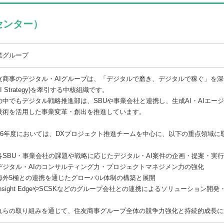
センター）
業グループ
友商事のデジタル・AIグループは、「デジタルで磨き、デジタルで稼ぐ」を深化・強化
AI Strategy)を牽引する中核組織です。
の中でもデジタル戦略推進部は、SBUや事業会社と連携し、生成AI・AIエー
技術を活用した事業変革・創出を推進しています。
026年度においては、DXプロジェクト推進チームを中心に、以下の重点領域に
各SBU・事業会社の課題や戦略に応じたデジタル・AI案件の企画・提案・実
デジタル・AIのコンサルティング力・プロジェクトマネジメン力の強化
海外5極との連携を通じたグローバル体制の構築と展開
Insight EdgeやSCSKなどのグループ会社との連携によるソリューション開
れらの取り組みを通じて、住友商事グループ全体の競争力強化と持続的成長に