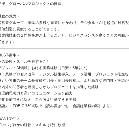
援、グローバルプロジェクトの推進。
職務の魅力＞
各営業グループ、SBUの多様な事業にかかわり、デジタル・AIを起点に経営
値創造に貢献することができます。
最先端技術の専門性を磨き上げることと、ビジネスセンスを磨くことの両面か
きます。
MUST要件＞
下の経験・スキルを有すること：
デジタル・AI領域における実務経験（目安：3年以上）
：業務プロセス改革、デジタル技術導入、データ活用、プロジェクト推進な
近い将来のチーム長候補や部長・副部長候補は、より高度な専門性・実績が
社内外の関係者と連携しながらプロジェクトを推進した経験
論理的思考力と高いコミュニケーション能力
変化を前向きに捉え、自ら考え行動できる姿勢
英語力：TOEIC 730点以上（読み書き中心、会話は業務内容により）
WANT要件＞
下のいずれかの経験・スキルは特に歓迎：