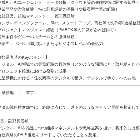
生成AI、AIエージェント、データ分析、クラウド等の先端技術に関する知見
事業開発や営業経験（特に顧客課題の深掘りや提案型営業の経験）
会社経営、組織マネジメント、管理職経験
コンサルティングファーム、SIer、スタートアップ、商社等でのDX関連業務
プロジェクトマネジメント経験（PMBOK等の知識があれば尚可）
海外案件やグローバルチームとの協働経験
英語力：TOEIC 800点以上またはビジネスレベルの会話力
書類選考時のKeyポイント】
デジタル・AI領域での実務経験の具体性（どのような課題にどう取り組んだか
プロジェクト推進における役割と成果
志望動機における「住友商事のデジタルで磨き、デジタルで稼ぐ」への共感
期勤務地 ： 東京
ジタル戦略推進部では、経験に応じて、以下のようなキャリア展開を想定して
部長・副部長候補
ジタル・AIを推進しつつ組織マネジメントや戦略立案を担い、将来的には部
社戦略のDAIS推進をリードしていただくことを想定。