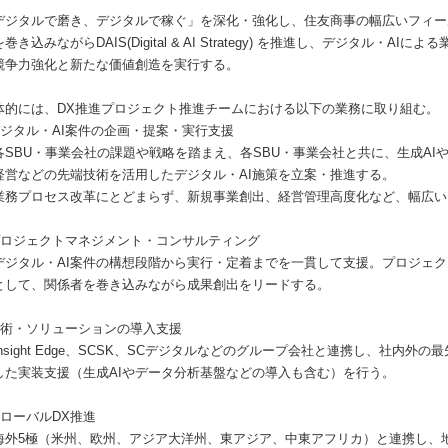
デジタルで磨き、デジタルで稼ぐ」を深化・強化し、住友商事の幅広いフィー
巻き込みながらDAIS(Digital & AI Strategy) を推進し、デジタル・
競争力強化と新たな価値創造を実行する。
体的には、DX推進プロジェクト推進チームにおける以下の業務に取り組む。
デジタル・AI案件の企画・提案・実行支援
SBU・事業会社の課題や戦略を踏まえ、各SBU・事業会社と共に、生成AIや
営などの先端技術を活用したデジタル・AI施策を立案・推進する。
務プロセス改革にとどまらず、新規事業創出、経営管理高度化など、幅広い
プロジェクトマネジメント・コンサルティング
ジタル・AI案件の構想段階から実行・定着までを一貫して支援。プロジェク
して、関係者を巻き込みながら成果創出をリードする。
技術・ソリューションの導入支援
nsight Edge、SCSK、SCデジタルなどのグループ会社と連携し、社内外
た実装支援（生成AIやデータ分析基盤などの導入も含む）を行う。
グローバルDX推進
外5極（米州、欧州、アジア大洋州、東アジア、中東アフリカ）と連携し、地