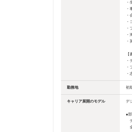
・
・
・
・
・
・
・
【
・
・
・
勤務地
初
キャリア展開のモデル
デ
●
デ
全