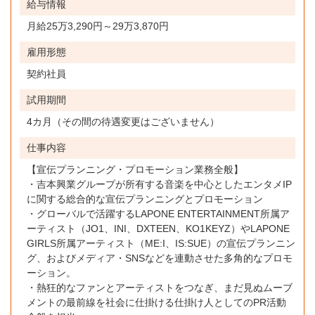
給与情報
長野県
月給25万3,290円～29万3,870円
大阪府
雇用形態
契約社員
広島県
試用期間
福岡県
4カ月（その間の待遇変更はございません）
沖縄県
仕事内容
【宣伝プランニング・プロモーション業務全般】
・吉本興業グループが所有する音楽を中心としたエンタメIP
に関する総合的な宣伝プランニングとプロモーション
・グローバルで活躍するLAPONE ENTERTAINMENT所属ア
ーティスト（JO1、INI、DXTEEN、KO1KEYZ）やLAPONE
GIRLS所属アーティスト（ME:I、IS:SUE）の宣伝プランニン
グ、およびメディア・SNSなどを連動させた多角的なプロモ
ーション。
・熱狂的なファンとアーティストをつなぎ、まだ見ぬムーブ
メントの最前線を社会に仕掛ける仕掛け人としてのPR活動