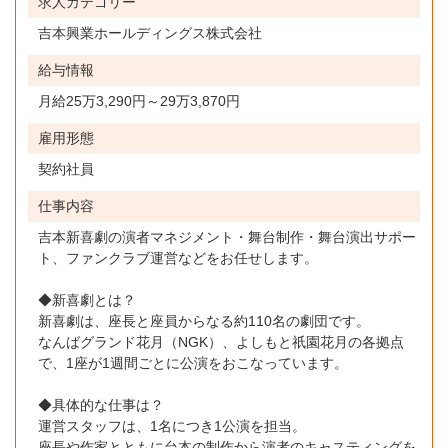
求人カテゴリー
吉本興業ホールディングス株式会社
給与情報
月給25万3,290円～29万3,870円
雇用形態
契約社員
仕事内容
吉本新喜劇の演者マネジメント・舞台制作・舞台演出サポー
ト、ファンクラブ運営などをお任せします。
◆新喜劇とは？
新喜劇は、座長と座員からなる約110名の劇団です。
なんばグランド花月（NGK）、よしもと祇園花月の各拠点
で、1座が1週間ごとに公演をおこなっています。
◆具体的な仕事は？
運営スタッフは、1名につき1公演を担当。
座長や作家とともに台本の制作から演者のキャスティングを