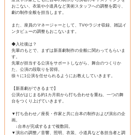
おこない、衣装や小道具など美術スタッフへの調整を図り、
劇の制作全般を担当します。
また、座員のマネージャーとして、TVやラジオ収録、雑誌イ
ンタビューの調整もおこないます。
◆入社後は？
先輩のもとで、まずは新喜劇制作の全般に関わってもらいま
す。
先輩が担当する公演をサポートしながら、舞台のつくりか
た、公演の段取りを習得。
徐々に1公演を任せられるようにお教えしていきます。
【新喜劇ができるまで】
公演がはじまる約1カ月前から打ち合わせを重ね、一つの舞
台をつくり上げていきます。
▼打ち合わせ／座長・作家と共に台本の制作および演出の企
画。
↓台本が完成するまで複数回。
▼演出の調整／音響、照明、衣装、小道具など各担当者と調