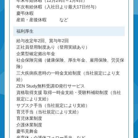
年末年始休暇（12月29日～1月4日）
年次有給休暇（入社日より最大17日付与）
慶弔休暇
産前・産後休暇 など
福利厚生
給与改定年2回、賞与年2回
正社員登用制度あり（登用実績あり）
企業型確定拠出年金
社会保険完備（健康保険、厚生年金、雇用保険、労災保
険）
三大疾病疾患時の一時金支給制度（当社規定により支
給）
ZEN Study無料受講ID発行サービス
資格取得支援 取得一時金支給・受験料補助制度（当社
規定により支給）
サブスク手当（当社規定により支給）
育児手当（当社規定により支給）
育児休業制度
介護休業制度
慶弔見舞金
産育休・介護休フォロー手当 など