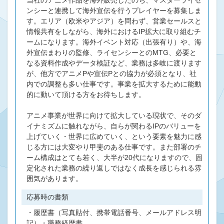
当社のアニメ作品を海外販売したのち、マスターライセ
ンシーと連携して海外宣伝を行うプレイヤーを募集しま
す。エリア（欧米やアジア）を問わず、営業セールスと
情報共有をしながら、海外におけるIP拡大に取り組むチ
ームになります。海外イベント対応（出張有り）や、海
外宣伝まわりの監修、ライセンシーとのMTG、必要と
なる資料作成やデータ検証など、業務は多岐に渡ります
が、他方でアニメPや宣伝Pとの協力が必須となり、社
内での調整も多い仕事です。事業を拡大するために能動
的に動いて頂ける方をお待ちします。
アニメ事業が世界に向けて拡大している現状で、そのダ
イナミズムに触れながら、自らが関わるIPのバリューを
上げていく・世界に広めていく、という要素を魅力に感
じる方には大変やり甲斐のある仕事です。また部署のチ
ーム構成はとても若く、大半が20代になりますので、固
定化された業務の繰り返しではなく成長を感じられる雰
囲気があります。
応募時の書類
・履歴書（写真貼付、携帯電話番号、メールアドレス明
記）・職務経歴書