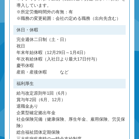
導入しています。
※所定労働時間外の有無：有
※職務の変更範囲：会社の定める職務（出向先含む）
休日・休暇
完全週休二日制（土・日）
祝日
年末年始休暇（12月29日～1月4日）
年次有給休暇（入社日より最大17日付与）
慶弔休暇
産前・産後休暇 など
福利厚生
給与改定原則年1回（6月）
賞与年2回（6月、12月）
退職金あり
企業型確定拠出年金
社会保険完備（健康保険、厚生年金、雇用保険、労災保
険）
総合福祉団体定期保険
三大疾病疾患時の一時金支給制度