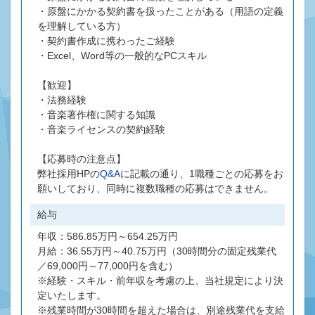
・原盤にかかる契約書を扱ったことがある（用語の定義
を理解している方）
・契約書作成に携わったご経験
・Excel、Word等の一般的なPCスキル
【歓迎】
・法務経験
・音楽著作権に関する知識
・音楽ライセンスの契約経験
【応募時の注意点】
弊社採用HPの
Q&A
に記載の通り、1職種ごとの応募をお
願いしており、同時に複数職種の応募はできません。
給与
年収：586.85万円～654.25万円
月給：36.55万円～40.75万円（30時間分の固定残業代
／69,000円～77,000円を含む）
※経験・スキル・前年収を考慮の上、当社規定により決
定いたします。
※残業時間が30時間を超えた場合は、別途残業代を支給