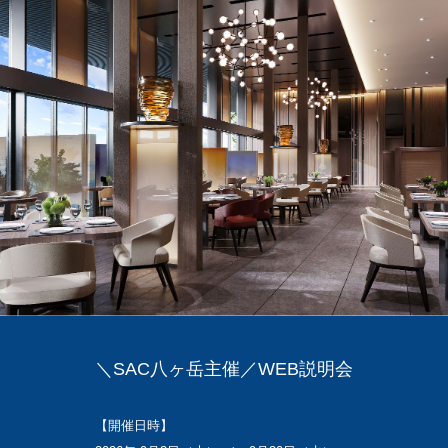
＼SAC八ヶ岳主催／WEB説明会
【開催日時】