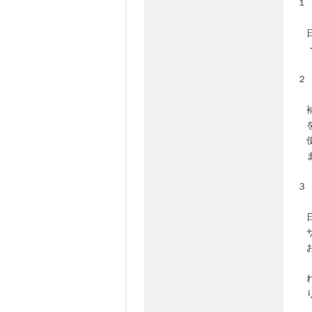
１
マ
日
・
２
お
補
を
使
ま
３
Ｕ
日
サ
お
多
れ
り