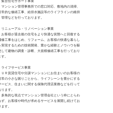
 集合住宅サポート事業
ンション管理事務所での窓口対応、敷地内の清掃、
常的な修繕工事、給排水施設等のライフラインの維持
管理などを行っております。
 リニューアル・リノベーション事業
客様が退去後の住宅をより快適な状態へと回復する
修工事をはじめ、リフォーム、お客様の快適な暮らし
実現するための技術開発、豊かな経験とノウハウを駆
して建物の調査・診断、大規模修繕工事を行っており
す。
 ライフサービス事業
Ｒ賃貸住宅や分譲マンションにお住まいのお客様の
常の小さな困りごとから、ライフシーンを豊かにする
ービス、住まいに関する保険代理店業務などを行って
ります。
角的な視点でマンション管理会社という枠にとらわ
ず、お客様や時代が求めるサービスを展開し続けてお
ます。