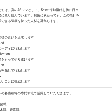
たちは、真のJSマンとして、5つの行動指針を胸に日々
務に取り組んでいます。採用にあたっても、この指針を
践できる気概を持った人材を募集します。
客様の喜びを追求します
eed
ピーディに行動します
ivation
標をもってやり遂げます
ion
ら率先して行動します
w
しいことに挑戦します
下の各職種毎の専門領域で活躍していただきます。
建築職
土木職、造園職