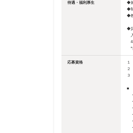
待遇・福利厚生
◆
◆
◆
通
◆
入
4
*
応募資格
１
２
３
■
・
・
・
・
・
・