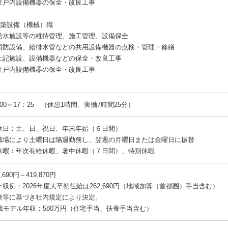
住戸内設備機器の保全・改良工事
建築設備（機械）職
給水施設等の維持管理、施工管理、設備保全
消防設備、給排水管などの共用設備機器の点検・管理・修繕
上記施設、設備機器などの保全・改良工事
住戸内設備機器の保全・改良工事
：00～17：25 （休憩1時間、実働7時間25分）
休日：土、日、祝日、年末年始（６日間）
職場により土曜日は隔週勤務し、翌週の月曜日または金曜日に振替
休暇：年次有給休暇、暑中休暇（７日間）、特別休暇
2,690円～419,870円
年収例：2026年度大卒初任給は262,690円（地域加算（首都圏）手当含む）
験等に基づき社内規定により決定。
0歳モデル年収：580万円（住宅手当、扶養手当含む）