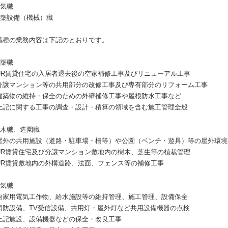
電気職
建築設備（機械）職
職種の業務内容は下記のとおりです。
建築職
UR賃貸住宅の入居者退去後の空家補修工事及びリニューアル工事
分譲マンション等の共用部分の改修工事及び専有部分のリフォーム工事
建築物の維持・保全のための外壁補修工事や屋根防水工事など
上記に関する工事の調査・設計・積算の領域を含む施工管理全般
土木職、造園職
屋外の共用施設（道路・駐車場・柵等）や公園（ベンチ・遊具）等の屋外環境
UR賃貸住宅及び分譲マンション敷地内の樹木、芝生等の植栽管理
UR賃貸敷地内の外構道路、法面、フェンス等の補修工事
電気職
自家用電気工作物、給水施設等の維持管理、施工管理、設備保全
消防設備、TV受信設備、共用灯・屋外灯など共用設備機器の点検
上記施設、設備機器などの保全・改良工事