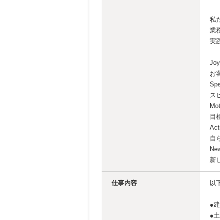
私
業
実
Joy
お
Sp
ス
Mot
目
Act
自
Ne
新
仕事内容
以
●
●