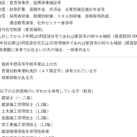
施設：直営保養所、提携保養施設等
制度：財形貯蓄、退職年金、共済会、企業型確定拠出年金等
教育：採用者研修、階層別研修、スキル別研修、資格取得助成、
信教育講座、社外セミナー参加等
貸与住宅制度（家賃補助）
社してから３年間はUR賃貸住宅であれば家賃等の80％を補助（限度額80,00
年目以降はUR賃貸住宅又はJS管理物件であれば家賃等の50％を補助（限度額30
首都圏に単身でお住まいの方の場合、一部条件あり
 最終学歴高等学校卒業以上の方
 普通自動車運転免許（ＡＴ限定可）保有されている方
 就業経験がある方
 以下の公的資格のいずれかを保有している方（歓迎）
建築士（一,二級）
建築施工管理技士（1,2級）
土木施工管理技士（1,2級）
造園施工管理技士（1,2級）
管工事施工管理技士（1,2級）
建築物環境衛生管理技術者