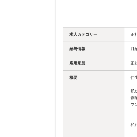
求人カテゴリー
正
給与情報
月給
雇用形態
正
概要
住
私
創
マ
私