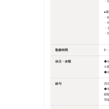
・
●
・
・
・
・
勤務時間
9
休日・休暇
◆
※
◆
給与
26
◆
経
3