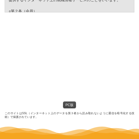
提供するインターネット上の就職情報サービスのことをいいます。
○第２条（会員）
（１）会員とは、就職活動を行う方のうち、当社が定める方法によって
「会員サービス」に登録を申し込み、当社がこれを承認した方をいいま
す。
（２）会員は、「会員サービス」における会員向けのサービスを受ける
ことができます。
（３）会員は、入会の時点で本規約を承諾しなければなりません。会員
が「会員サービス」を利用したときは、この会員規約を承認したものと
みなします。
○第３条（会員ＩＤ番号とパスワード）
（１）会員は、当社により会員ＩＤ番号を付与されたら速やかに、パス
ワードを登録するものとします。ただし、第５条に抵触すると当社が判
断した場合は、会員ＩＤ番号を付与されないことがあります。
（２）会員は、会員ＩＤ番号及びパスワードを第三者に開示、譲渡もし
くは貸与してはなりません。
（３）会員ＩＤ番号及び自ら登録したパスワードの管理および使用は、
PC版
会員の責任にて行うものとし、これらの使用上の過誤または第三者によ
る不正使用等については、当社は一切の責任を負わないものとします。
このサイトはSSL（インターネット上のデータを第３者から読み取れないように通信を暗号化する技
術）で保護されています。
○第４条（会員サービス）
（１）会員は、当社が会員への事前の通知なくして、「会員サービス」
の内容を変更し、その運営を中断または中止することがあることを了承