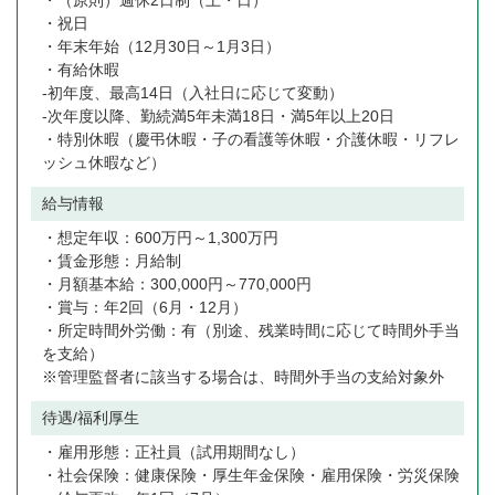
・（原則）週休2日制（土・日）
・祝日
・年末年始（12月30日～1月3日）
・有給休暇
-初年度、最高14日（入社日に応じて変動）
-次年度以降、勤続満5年未満18日・満5年以上20日
・特別休暇（慶弔休暇・子の看護等休暇・介護休暇・リフレ
ッシュ休暇など）
給与情報
・想定年収：600万円～1,300万円
・賃金形態：月給制
・月額基本給：300,000円～770,000円
・賞与：年2回（6月・12月）
・所定時間外労働：有（別途、残業時間に応じて時間外手当
を支給）
※管理監督者に該当する場合は、時間外手当の支給対象外
待遇/福利厚生
・雇用形態：正社員（試用期間なし）
・社会保険：健康保険・厚生年金保険・雇用保険・労災保険