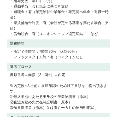
・給与更改：年1回（7月）
・通勤手当：会社規定に基づき支給
・退職金：有（確定給付企業年金・確定拠出年金・退職一時
金）
・家賃補給金制度：有（会社が定める基準を満たす場合に支
給）
・労働組合：有（ユニオンショップ協定締結） など
勤務時間
・所定労働時間：7時間30分（休憩60分）
・フレックスタイム制：有（コアタイムなし）
選考プロセス
書類選考→面接（2～3回）→内定
※内定後~入社前に在籍確認のため以下書類をご提出頂きま
す。
①最終学歴にあたる出身校の卒業証明書（原本）
②直近お勤め先の在籍証明書（原本）
③源泉徴収票（原本）又は直近一カ月の給与明細写し