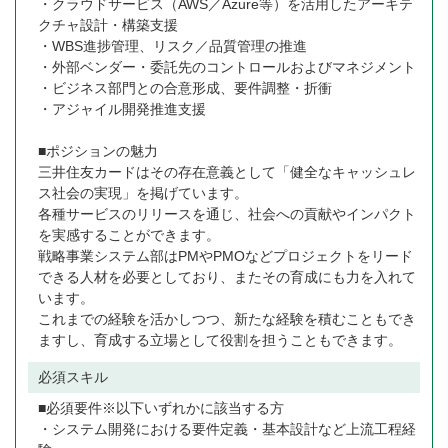
・クラウドサービス（AWS／Azure等）を活用したアーキテ
クチャ設計・構築支援
・WBS進捗管理、リスク／品質管理の推進
・外部ベンダー・委託先のコントロールおよびマネジメント
・ビジネス部門との合意形成、要件調整・折衝
・アジャイル開発推進支援
■ポジションの魅力
三井住友カードはその存在意義として「健全なキャッシュレ
ス社会の実現」を掲げています。
各種サービスのリリースを通じ、社会への貢献やインパクト
を実感することができます。
戦略事業システム部はPMやPMOなどプロジェクトをリード
できる人材を必要としており、またその育成にも力を入れて
います。
これまでの経験を活かしつつ、新たな経験を積むこともでき
ますし、育成する立場として役割を担うこともできます。
必須スキル
■必須要件※以下いずれかに該当する方
・システム開発における要件定義・基本設計など上流工程経