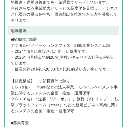
発推進・運用改善までを一気通貫でリードしています。
今後さらなる事業拡大とサービス高度化を見据え、ビジネス
とIT双方の視点を持ち、価値創出を推進できる方を募集して
おります。
配属部署
■配属想定部署
デジタルイノベーションオフィス 戦略事業システム部
・2024年6月に新設された新しい部署です。
・2026年4月時点で約20名(半数がキャリア入社等)が在籍し
ています。
・部員の約7割程が20,30代と比較的若い方が多いです。
【組織構成】 ※部長職等は除く
１G（8名）：Trunkなどの法人事業、モバイルペイメント事
業に関するシステムの企画・推進・運用保守
２G（10名）：送客（Vクーポン）、旅行（Vトリップ）、決
済プラットフォーム（stera）などの新規ビジネス事業に関す
るシステムの企画・推進・運用保守
■募集背景