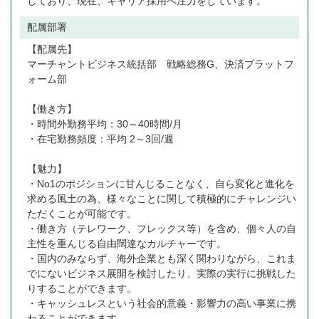
しており、現在、キャリア採用へ注力をしています。
配属部署
【配属先】
マーチャントビジネス統括部 戦略総務G、決済プラットフ
ォーム部
【働き方】
・時間外勤務平均：30～40時間/月
・在宅勤務頻度：平均 2～3回/週
【魅力】
・No1のポジションに甘んじることなく、自ら変化と進化を
求める風土の為、様々なことに関して積極的にチャレンジい
ただくことが可能です。
・働き方（テレワーク、フレックス等）を含め、個々人の自
主性を重んじる自由闊達なカルチャーです。
・国内のみならず、海外企業とも深く関わりながら、これま
でにないビジネス展開を検討したり、実際の実行に挑戦した
りすることができます。
・キャッシュレスという社会的意義・影響力の高い事業に携
わることができます。