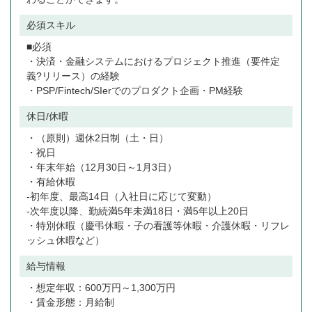
必須スキル
■必須
・決済・金融システムにおけるプロジェクト推進（要件定
義?リリース）の経験
・PSP/Fintech/SIerでのプロダクト企画・PM経験
休日/休暇
・（原則）週休2日制（土・日）
・祝日
・年末年始（12月30日～1月3日）
・有給休暇
-初年度、最高14日（入社日に応じて変動）
-次年度以降、勤続満5年未満18日・満5年以上20日
・特別休暇（慶弔休暇・子の看護等休暇・介護休暇・リフレ
ッシュ休暇など）
給与情報
・想定年収：600万円～1,300万円
・賃金形態：月給制