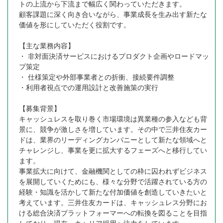
トの上流から下流まで幅広く関わっていただきます。
顧客課題に深く向き合いながら、事業成長を生み出す新たな
価値を形にしていただく役割です。
【主な業務内容】
・ 非対面決済サービスにおけるプロダクト企画やロードマッ
プ策定
・ 仕様策定や外部事業者との折衝、接続要件調整
・利用者視点での運用設計と改善施策の実行
【募集背景】
キャッシュレスを取り巻く市場環境は異業種の参入なども背
景に、競争が激しさを増しています。その中で三井住友カー
ドは、業界のリーディングカンパニーとして新たな領域へと
チャレンジし、事業を更に拡大するフェーズへと移行してい
ます。
事業拡大に向けて、金融機関としての枠に囚われずビジネス
を展開していくためにも、様々な分野で活躍されている方の
経験・知識を活かして新たな付加価値を創造していきたいと
考えています。三井住友カードは、キャッシュレス分野にお
ける総合決済プラットフォーマーへの転換を図ることを目指