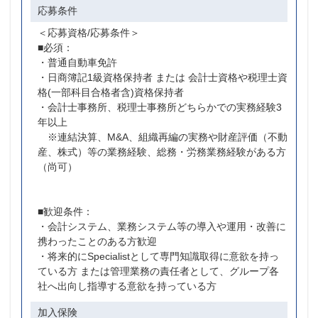
応募条件
＜応募資格/応募条件＞
■必須：
・普通自動車免許
・日商簿記1級資格保持者 または 会計士資格や税理士資
格(一部科目合格者含)資格保持者
・会計士事務所、税理士事務所どちらかでの実務経験3
年以上
※連結決算、M&A、組織再編の実務や財産評価（不動
産、株式）等の業務経験、総務・労務業務経験がある方
（尚可）
■歓迎条件：
・会計システム、業務システム等の導入や運用・改善に
携わったことのある方歓迎
・将来的にSpecialistとして専門知識取得に意欲を持っ
ている方 または管理業務の責任者として、グループ各
社へ出向し指導する意欲を持っている方
加入保険