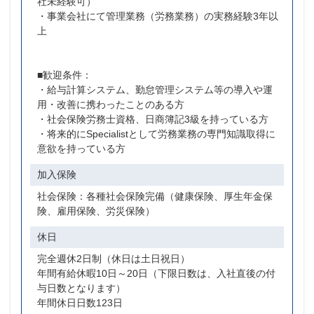
社未経験可）
・事業会社にて管理業務（労務業務）の実務経験3年以
上
■歓迎条件：
・給与計算システム、勤怠管理システム等の導入や運
用・改善に携わったことのある方
・社会保険労務士資格、日商簿記3級を持っている方
・将来的にSpecialistとして労務業務の専門知識取得に
意欲を持っている方
加入保険
社会保険：各種社会保険完備（健康保険、厚生年金保
険、雇用保険、労災保険）
休日
完全週休2日制（休日は土日祝日）
年間有給休暇10日～20日（下限日数は、入社直後の付
与日数となります）
年間休日日数123日