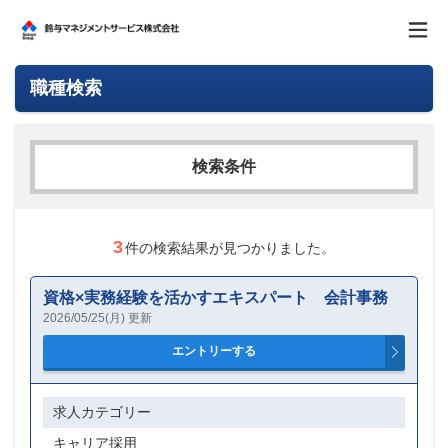
職種検索
検索条件
求人カテゴリー
3
件の検索結果が見つかりました。
資格×実務経験を活かすエキスパート 会計事務
フリーワード
2026/05/25(月) 更新
AND検索
求人カテゴリー
キャリア採用
OR検索