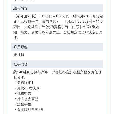
給与情報
雇用形態
【初年度年収】 510万円～830万円（時間外20ｈ/月想定
正社員
または役職手当、賞与含む） 【月給】28.2万円～44.0
万円 ※別途諸手当(公的資格手当、住宅手当等) ※経
勤務地
験、能力、資格等を考慮の上、当社規定により決定しま
す。
静岡県
雇用形態
正社員
仕事内容
約140社ある鈴与グループ会社の会計税務業務をお任せ
します。
【業務詳細】
・月次/年次決算
・税務申告
・株主総会事務
・法務事務
・資金繰り事務 他