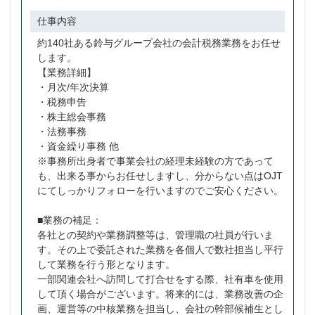
仕事内容
約140社ある鈴与グループ会社の会計税務業務をお任せ
します。
【業務詳細】
・月次/年次決算
・税務申告
・株主総会事務
・法務事務
・資金繰り事務 他
※事務所出身者で事業会社の経理未経験の方であって
も、出来る事からお任せしますし、分からない点はOJT
にてしっかりフォローを行いますのでご安心ください。
■業務の補足：
各社との契約や業務調整等は、管理職の社員が行いま
す。その上で委託された業務を各個人で数社担当し平行
して業務を行う形となります。
一部関連会社へ訪問して打合せをする際、社有車を使用
して頂く場合がございます。将来的には、業務改善の企
画、運営等の中核業務を担当し、会社の幹部候補生とし