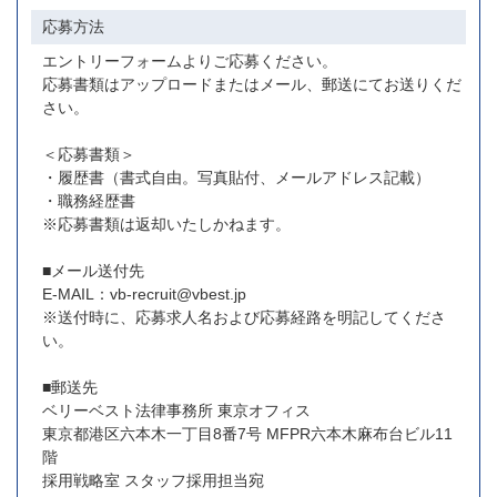
応募方法
エントリーフォームよりご応募ください。
応募書類はアップロードまたはメール、郵送にてお送りくだ
さい。
＜応募書類＞
・履歴書（書式自由。写真貼付、メールアドレス記載）
・職務経歴書
※応募書類は返却いたしかねます。
■メール送付先
E-MAIL：vb-recruit@vbest.jp
※送付時に、応募求人名および応募経路を明記してくださ
い。
■郵送先
ベリーベスト法律事務所 東京オフィス
東京都港区六本木一丁目8番7号 MFPR六本木麻布台ビル11
階
採用戦略室 スタッフ採用担当宛