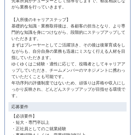
先輩所員がチューターとして指導をしますで、都度相談しな
がら業務を行っていきます。
【入所後のキャリアステップ】
基礎的な知識・業務取得後は、各顧客の担当となり、より専
門的な知識を身につけながら、段階的にステップアップして
いただきます。
まずはプレーヤーとしてご活躍頂き、その後は後輩育成をし
ながらも、自分自身の業務も迅速にミスなく行える人材を目
指していただきます。
ゆくゆくはご経験・適性に応じて、役職者としてキャリアア
ップしていただき、チームメンバーのマネジメントに携わっ
ていただくことも可能です。
年功序列の評価制度ではないため、頑張りは昇格や収入にし
っかり反映され、どんどんステップアップが目指せる環境で
す。
応募要件
【必須要件】
・短大・専門卒以上
・正社員としてのご就業経験