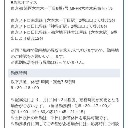
■東京オフィス
東京都 港区六本木一丁目8番7号 MFPR六本木麻布台ビル
東京メトロ南北線［六本木一丁目駅］2番出口より徒歩3分
東京メトロ日比谷線「神谷町駅」2番出口より徒歩8分
東京メトロ日比谷線・都営地下鉄大江戸線［六本木駅］5番
出口より徒歩12分
※同じ職種で勤務地の異なる求人がございますので、勤務地
のご確認をお願いいたします。
※原則転居を伴う異動は行っていません。
勤務時間
以下共通、休憩1時間・実働7.5時間
9：30～18：00
※配属先により、月に1回～3回程度、勤務時間が変更となる
場合がございます。（当番勤務例：①8：30～17：00／
②11：00～19：30／③12：45～21：15）
※土日祝日の出勤は、平日に振替休日を取得可能です。
※勤務条件に関してご希望がある場合には、応募時にご相談