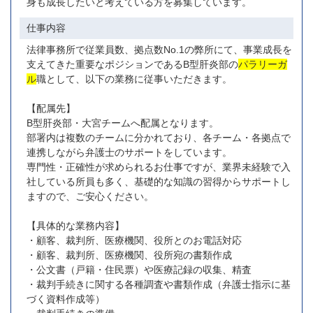
身も成長したいと考えている方を募集しています。
仕事内容
法律事務所で従業員数、拠点数No.1の弊所にて、事業成長を
支えてきた重要なポジションであるB型肝炎部の
パラリーガ
ル
職として、以下の業務に従事いただきます。
【配属先】
B型肝炎部・大宮チームへ配属となります。
部署内は複数のチームに分かれており、各チーム・各拠点で
連携しながら弁護士のサポートをしています。
専門性・正確性が求められるお仕事ですが、業界未経験で入
社している所員も多く、基礎的な知識の習得からサポートし
ますので、ご安心ください。
【具体的な業務内容】
・顧客、裁判所、医療機関、役所とのお電話対応
・顧客、裁判所、医療機関、役所宛の書類作成
・公文書（戸籍・住民票）や医療記録の収集、精査
・裁判手続きに関する各種調査や書類作成（弁護士指示に基
づく資料作成等）