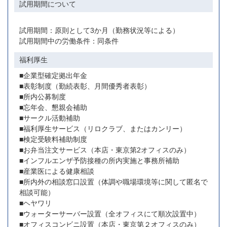
試用期間について
試用期間：原則として3か月（勤務状況等による）
試用期間中の労働条件：同条件
福利厚生
■企業型確定拠出年金
■表彰制度（勤続表彰、月間優秀者表彰）
■所内公募制度
■忘年会、懇親会補助
■サークル活動補助
■福利厚生サービス（リロクラブ、またはカンリー）
■検定受験料補助制度
■お弁当注文サービス（本店・東京第2オフィスのみ）
■インフルエンザ予防接種の所内実施と事務所補助
■産業医による健康相談
■所内外の相談窓口設置（体調や職場環境等に関して匿名で
相談可能）
■ヘヤワリ
■ウォーターサーバー設置（全オフィスにて順次設置中）
■オフィスコンビニ設置（本店・東京第２オフィスのみ）