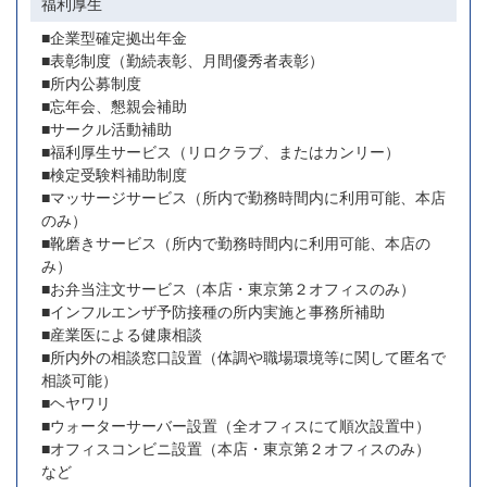
福利厚生
■企業型確定拠出年金
■表彰制度（勤続表彰、月間優秀者表彰）
■所内公募制度
■忘年会、懇親会補助
■サークル活動補助
■福利厚生サービス（リロクラブ、またはカンリー）
■検定受験料補助制度
■マッサージサービス（所内で勤務時間内に利用可能、本店
のみ）
■靴磨きサービス（所内で勤務時間内に利用可能、本店の
み）
■お弁当注文サービス（本店・東京第２オフィスのみ）
■インフルエンザ予防接種の所内実施と事務所補助
■産業医による健康相談
■所内外の相談窓口設置（体調や職場環境等に関して匿名で
相談可能）
■ヘヤワリ
■ウォーターサーバー設置（全オフィスにて順次設置中）
■オフィスコンビニ設置（本店・東京第２オフィスのみ）
など