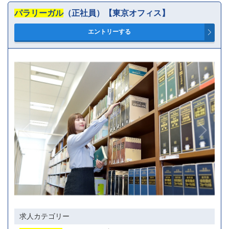
パラリーガル
（正社員）【東京オフィス】
AND検索
OR検索
雇用形態
アルバイト
契約社員
正社員
求人カテゴリー