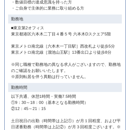
・数値目標の達成意識を持った方
・ご自身で主体的に業務に取り組める方
勤務地
■東京第2オフィス
東京都港区六本木二丁目４番５号 六本木Dスクエア5階
東京メトロ南北線［六本木一丁目駅］西改札より徒歩5分
東京メトロ南北線［溜池山王駅］13番出口より徒歩8分
※同じ職種で勤務地の異なる求人がございますので、勤務地
のご確認をお願いいたします。
※原則転居を伴う異動は行っていません。
勤務時間
以下共通、休憩1時間・実働7.5時間
①9：30～18：00（基本となる勤務時間）
②12：45～21：15
土日祝日の出勤（時間帯は上記①）が月１回程度、および平
日遅番勤務（時間帯は上記②）が月３回程度ございます。※