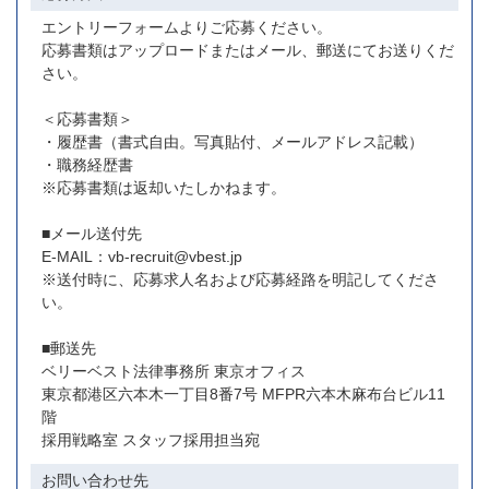
エントリーフォームよりご応募ください。
応募書類はアップロードまたはメール、郵送にてお送りくだ
さい。
＜応募書類＞
・履歴書（書式自由。写真貼付、メールアドレス記載）
・職務経歴書
※応募書類は返却いたしかねます。
■メール送付先
E-MAIL：vb-recruit@vbest.jp
※送付時に、応募求人名および応募経路を明記してくださ
い。
■郵送先
ベリーベスト法律事務所 東京オフィス
東京都港区六本木一丁目8番7号 MFPR六本木麻布台ビル11
階
採用戦略室 スタッフ採用担当宛
お問い合わせ先