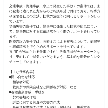
交通事故・海難事故（水上で発生した事故）の案件では、主
に被害に遭われた方からのご相談を受け付けており、相手方
や保険会社との交渉、怪我の治療等に関わるサポートを行っ
ています。
労働災害の案件では、勤務中に発生した怪我や病気につい
て、勤務先に対する賠償請求を行う際のサポートを行ってい
ます。
医療過誤の案件では、医療ミスによる被害について、病院等
へ賠償請求を行うためのサポートを行っています。
専門性が求められる仕事ですが、先輩所員がチューターとな
り、安心してご就業いただけるよう、基本的な部分からレク
チャーしていきます。
【主な仕事内容】
■問い合わせ対応
・相談者対応
・裁判所や保険会社など関係各所対応 など
■各種書類作成・手続き
・契約書類の作成
・訴訟に関する調査や文書の作成
・各種送付書類の作成（お客様・保険会社・相手方等）