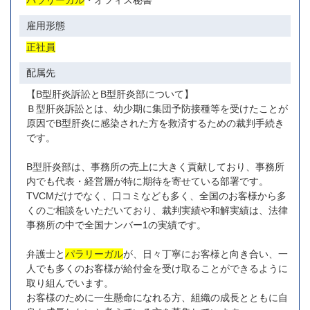
パラリーガル
・オフィス秘書
雇用形態
正社員
配属先
【B型肝炎訴訟とB型肝炎部について】
Ｂ型肝炎訴訟とは、幼少期に集団予防接種等を受けたことが
原因でB型肝炎に感染された方を救済するための裁判手続き
です。
B型肝炎部は、事務所の売上に大きく貢献しており、事務所
内でも代表・経営層が特に期待を寄せている部署です。
TVCMだけでなく、口コミなども多く、全国のお客様から多
くのご相談をいただいており、裁判実績や和解実績は、法律
事務所の中で全国ナンバー1の実績です。
弁護士と
パラリーガル
が、日々丁寧にお客様と向き合い、一
人でも多くのお客様が給付金を受け取ることができるように
取り組んでいます。
お客様のために一生懸命になれる方、組織の成長とともに自