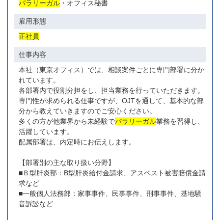
パラリーガル
・オフィス秘書
雇用形態
正社員
仕事内容
本社（東京オフィス）では、相談案件ごとに専門部署に分か
れています。
各部署内で役割分担をし、担当業務を行っていただきます。
専門性が求められる仕事ですが、OJTを通して、基本的な部
分から教えていきますのでご安心ください。
多くの方が他業界から未経験で
パラリーガル
業務を習得し、
活躍しています。
配属部署は、内定時にお伝えします。
【部署別の主な取り扱い分野】
■Ｂ型肝炎部：B型肝炎給付金請求、アスベスト被害賠償金請
求など
■一般個人法務部：家事事件、民事事件、刑事事件、基地騒
音訴訟など