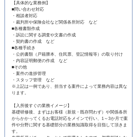
【具体的な業務例】
■問い合わせ対応
・相談者対応
・裁判所や保険会社など関係各所対応 など
■各種書類作成
・訴訟に関する調査や文書の作成
・契約書の作成 など
■各種手続き
・公的書類（戸籍謄本、住民票、登記情報等）の取り付け
・内容証明郵便の作成 など
■その他
・案件の進捗管理
・スタッフ管理 など
※上記は一例であり、担当する案件によって業務内容は異な
ります。
【入所後すぐの業務イメージ】
基礎研修後、まずはお客様（新規・既存問わず）や関係各所
からかかってくるお電話対応をメインで行い、1～3か月で案
件や分野に関する基礎部分の業務知識取得を目指して頂きま
す。