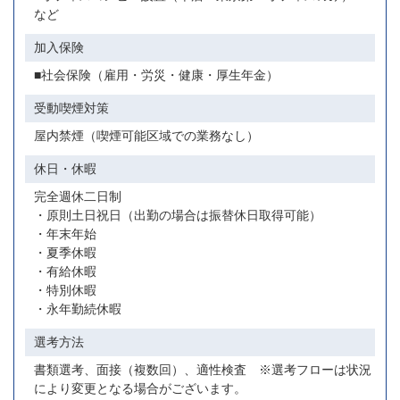
など
加入保険
■社会保険（雇用・労災・健康・厚生年金）
受動喫煙対策
屋内禁煙（喫煙可能区域での業務なし）
休日・休暇
完全週休二日制
・原則土日祝日（出勤の場合は振替休日取得可能）
・年末年始
・夏季休暇
・有給休暇
・特別休暇
・永年勤続休暇
選考方法
書類選考、面接（複数回）、適性検査 ※選考フローは状況
により変更となる場合がございます。