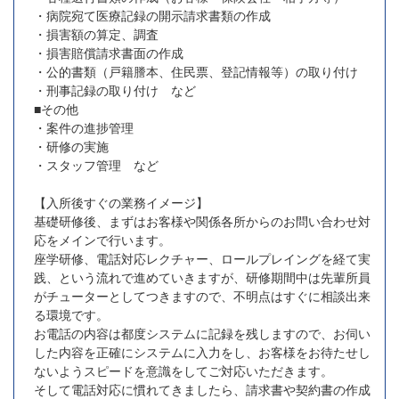
・病院宛て医療記録の開示請求書類の作成
・損害額の算定、調査
・損害賠償請求書面の作成
・公的書類（戸籍謄本、住民票、登記情報等）の取り付け
・刑事記録の取り付け など
■その他
・案件の進捗管理
・研修の実施
・スタッフ管理 など
【入所後すぐの業務イメージ】
基礎研修後、まずはお客様や関係各所からのお問い合わせ対
応をメインで行います。
座学研修、電話対応レクチャー、ロールプレイングを経て実
践、という流れで進めていきますが、研修期間中は先輩所員
がチューターとしてつきますので、不明点はすぐに相談出来
る環境です。
お電話の内容は都度システムに記録を残しますので、お伺い
した内容を正確にシステムに入力をし、お客様をお待たせし
ないようスピードを意識をしてご対応いただきます。
そして電話対応に慣れてきましたら、請求書や契約書の作成