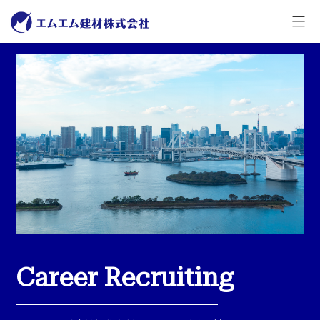
C
areer
R
ecruiting