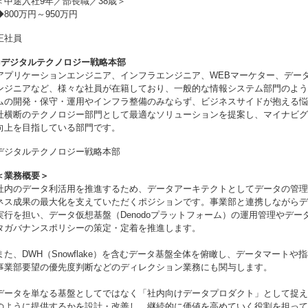
＜中途入社9年／部長職／38歳＞
◆800万円～950万円
正社員
■デジタルテクノロジー戦略本部
アプリケーションエンジニア、インフラエンジニア、WEBマーケター、データ
ンジニアなど、様々な社員が在籍しており、一般的な情報システム部門のよう
ムの開発・保守・運用やインフラ整備のみならず、ビジネスサイドが抱える悩
社横断のテクノロジー部門として最適なソリューションを提案し、マイナビグ
向上を目指している部門です。
デジタルテクノロジー戦略本部
＜業務概要＞
社内のデータ利活用を推進するため、データアーキテクトとしてデータの管理
ネス成果の最大化を支えていただくポジションです。事業部と連携しながらデ
実行を担い、データ仮想基盤（Denodoプラットフォーム）の運用管理やデー
タガバナンスポリシーの策定・定着を推進します。
また、DWH（Snowflake）を含むデータ基盤全体を俯瞰し、データマート
事業部要望の優先度判断などのディレクション業務にも関与します。
データを単なる基盤としてではなく「社内向けデータプロダクト」として捉え
のように提供するかを設計・改善し、継続的に価値を高めていく役割を担って