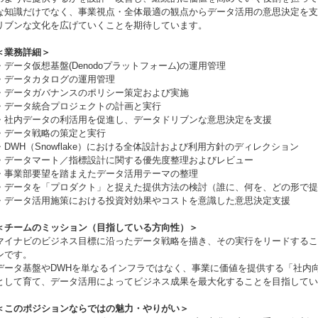
な知識だけでなく、事業視点・全体最適の観点からデータ活用の意思決定を支
リブンな文化を広げていくことを期待しています。
＜業務詳細＞
・データ仮想基盤(Denodoプラットフォーム)の運用管理
・データカタログの運用管理
・データガバナンスのポリシー策定および実施
・データ統合プロジェクトの計画と実行
・社内データの利活用を促進し、データドリブンな意思決定を支援
・データ戦略の策定と実行
・DWH（Snowflake）における全体設計および利用方針のディレクション
・データマート／指標設計に関する優先度整理およびレビュー
・事業部要望を踏まえたデータ活用テーマの整理
・データを「プロダクト」と捉えた提供方法の検討（誰に、何を、どの形で提
・データ活用施策における投資対効果やコストを意識した意思決定支援
＜チームのミッション（目指している方向性）＞
マイナビのビジネス目標に沿ったデータ戦略を描き、その実行をリードするこ
ンです。
データ基盤やDWHを単なるインフラではなく、事業に価値を提供する「社内
として育て、データ活用によってビジネス成果を最大化することを目指してい
＜このポジションならではの魅力・やりがい＞