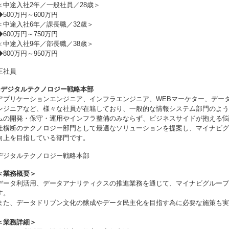
＜中途入社2年／一般社員／28歳＞
◆500万円～600万円
＜中途入社6年／課長職／32歳＞
◆600万円～750万円
＜中途入社9年／部長職／38歳＞
◆800万円～950万円
正社員
■デジタルテクノロジー戦略本部
アプリケーションエンジニア、インフラエンジニア、WEBマーケター、データ
ンジニアなど、様々な社員が在籍しており、一般的な情報システム部門のよう
ムの開発・保守・運用やインフラ整備のみならず、ビジネスサイドが抱える悩
社横断のテクノロジー部門として最適なソリューションを提案し、マイナビグ
向上を目指している部門です。
デジタルテクノロジー戦略本部
＜業務概要＞
データ利活用、データアナリティクスの推進業務を通じて、マイナビグループ
す。
また、データドリブン文化の醸成やデータ民主化を目指す為に必要な施策も実
＜業務詳細＞