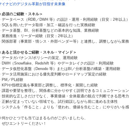
マイナビのデジタル革新が目指す未来像
＜必須のご経験・スキル＞
・データベース（RDB／DWH 等）の設計・運用・利用経験（目安：2年以上
・SQLを用いたデータ取得・加工・確認を行った実務経験
・データ基盤、BI、分析基盤などの基本的な知識、業務経験
・業務推進・リーダー経験（目安：2年以上）
・関係部署（事業部・情シス・外部ベンダー等）と連携し、調整しながら業務
＜あると活かせるご経験・スキル・マインド＞
・データガバナンス/ポリシーの策定、運用経験
・DWH（Snowflake、Redshift 等）やデータレイクの設計・利用経験
・データ仮想化基盤（Denodo 等）またはBI／分析基盤の構築・運用経験
・データ活用施策における優先度判断やロードマップ策定の経験
・PM／PL経験
・KPIや指標定義を事業部と調整し、標準化・展開した経験
・課題や要望を整理し、関係者に分かりやすく説明できるコミュニケーション
・技術的な正しさだけでなく、事業価値・全体最適の観点で判断できる思考力
・正解が定まっていない領域でも、試行錯誤しながら前に進める主体性
・システムを「作ること」よりも「使われ、価値を生むこと」にやりがいを感
※何かひとつでも当てはまるものがございましたら、
ぜひエントリーください！