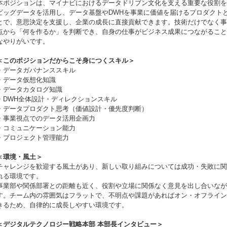
本ポジションは、マイナビにおけるデータドリブン文化を支える重要な役割を
ビッグデータを活用し、データ基盤やDWHを事業に価値を届けるプロダクト
とで、意思決定を支援し、企業の成長に直接貢献できます。技術だけでなく事
点から「何を作るか」を判断でき、自身の仕事がビジネス成果につながること
なやりがいです。
＜このポジションだからこそ身につくスキル＞
・データガバナンススキル
・データ仮想化知識
・データカタログ知識
・DWH全体設計・ディレクションスキル
・データプロダクト思考（価値設計・優先度判断）
・事業視点でのデータ活用企画力
・コミュニケーション能力
・プロジェクト管理能力
＜環境・風土＞
チャレンジを歓迎する風土があり、新しい取り組みについては成功・失敗に関
れる環境です。
事業部や関係部署との距離も近く、役割や立場に関係なく意見を出し合いなが
す。チーム内の雰囲気はフラットで、不明点や課題があればオン・オフライン
きるため、自律的に成長しやすい環境です。
＜デジタルテクノロジー戦略本部 本部長インタビュー＞