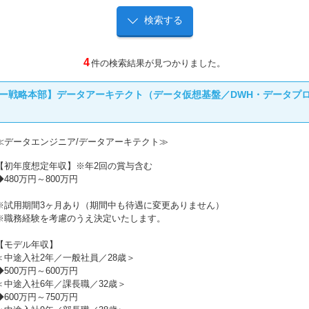
4
件の検索結果が見つかりました。
ー戦略本部】データアーキテクト（データ仮想基盤／DWH・データプ
≪データエンジニア/データアーキテクト≫
【初年度想定年収】※年2回の賞与含む
◆480万円～800万円
※試用期間3ヶ月あり（期間中も待遇に変更ありません）
※職務経験を考慮のうえ決定いたします。
【モデル年収】
＜中途入社2年／一般社員／28歳＞
◆500万円～600万円
＜中途入社6年／課長職／32歳＞
◆600万円～750万円