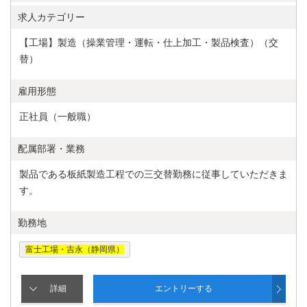
正社員
求人カテゴリー
正社員（総合職コース）
【工場】製造（操業管理・運転・仕上加工・製品検査）（交
替）
正社員（地域限定総合職コース）
雇用形態
正社員（一般職）
正社員（一般職）
有期契約社員
配属部署・業務
採用区分
総合職採用（全国勤務・転勤あり）
製品である板紙製造工程での三交替勤務に従事していただきま
す。
地域限定総合職採用（勤務地限定）
勤務地
拠点採用（勤務地限定）
富士工場・吉永（静岡県）
学歴（必須）
大学（学部）卒以上の方
工業高等専門学校（5年制）卒