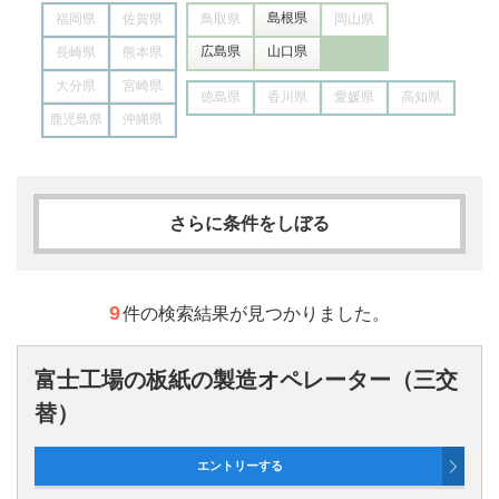
島根県
福岡県
佐賀県
鳥取県
岡山県
広島県
山口県
長崎県
熊本県
大分県
宮崎県
徳島県
香川県
愛媛県
高知県
鹿児島県
沖縄県
さらに条件をしぼる
求人カテゴリー
9
件の検索結果が見つかりました。
フリーワード
富士工場の板紙の製造オペレーター（三交
替）
AND検索
OR検索
雇用形態