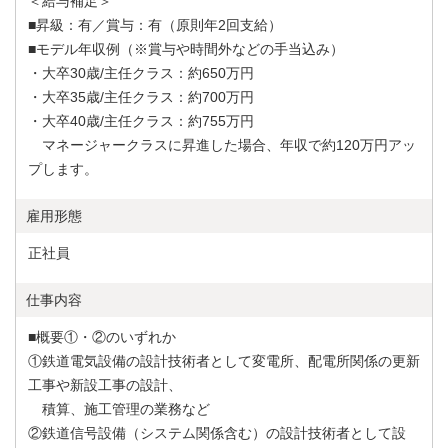
＜給与補足＞
■昇級：有／賞与：有（原則年2回支給）
■モデル年収例（※賞与や時間外などの手当込み）
・大卒30歳/主任クラス：約650万円
・大卒35歳/主任クラス：約700万円
・大卒40歳/主任クラス：約755万円
マネージャークラスに昇進した場合、年収で約120万円アッ
プします。
雇用形態
正社員
仕事内容
■概要①・②のいずれか
①鉄道電気設備の設計技術者として変電所、配電所関係の更新
工事や新設工事の設計、
積算、施工管理の業務など
②鉄道信号設備（システム関係含む）の設計技術者として設