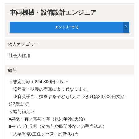
車両機械・設備設計エンジニア
求人カテゴリー
社会人採用
給与
＜想定月額＞294,800円～以上
※年齢・扶養の有無により異なります。
※育英手当：扶養する子ども1人につき月額23,000円支給
(22歳まで)
＜給与補足＞
■昇級：有／賞与：有（原則年2回支給）
■モデル年収例（※賞与や時間外などの手当込み）
・大卒30歳/主任クラス：約650万円