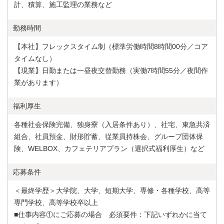
計、積算、施工監理の業務など
勤務時間
【本社】フレックスタイム制（標準労働時間8時間00分／コア
タイムなし）
【現業】日勤または一昼夜交替勤務（実働7時間55分／夜間作
業があります）
福利厚生
各種社会保険完備、独身寮（入居条件あり）、社宅、東急共済
組合、社員預金、財形貯蓄、従業員持株会、グループ団体保
険、WELBOX、カフェテリアプラン（選択式福利厚生）など
応募条件
＜最終学歴＞大学院、大学、短期大学、専修・各種学校、高等
専門学校、高等学校卒以上
■仕事内容①にご応募の場合 必須要件：下記いずれかに当て