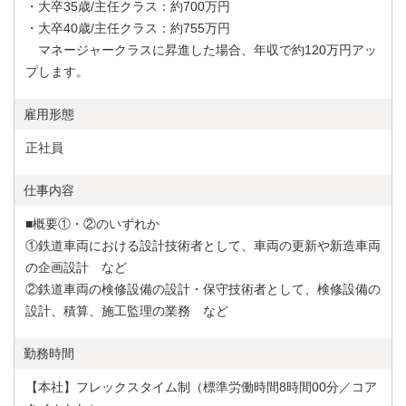
・大卒35歳/主任クラス：約700万円
・大卒40歳/主任クラス：約755万円
マネージャークラスに昇進した場合、年収で約120万円アッ
プします。
雇用形態
正社員
仕事内容
■概要①・②のいずれか
①鉄道車両における設計技術者として、車両の更新や新造車両
の企画設計 など
②鉄道車両の検修設備の設計・保守技術者として、検修設備の
設計、積算、施工監理の業務 など
勤務時間
【本社】フレックスタイム制（標準労働時間8時間00分／コア