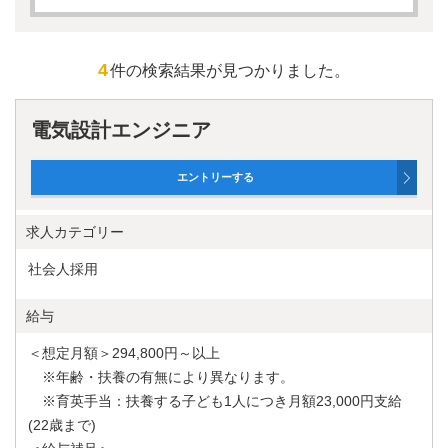
求人カテゴリー
4
件の検索結果が見つかりました。
フリーワード
電気設計エンジニア
AND検索
OR検索
雇用形態
求人カテゴリー
正社員
社会人採用
勤務地
給与
東京都
＜想定月額＞294,800円～以上
神奈川県
※年齢・扶養の有無により異なります。
※育英手当：扶養する子ども1人につき月額23,000円支給
(22歳まで)