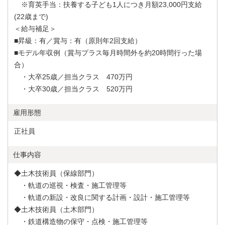
※育英手当：扶養する子ども1人につき月額23,000円支給
(22歳まで)
＜給与補足＞
■昇級：有／賞与：有（原則年2回支給）
■モデル年収例（賞与プラス毎月時間外を約20時間行った場
合）
・大卒25歳／担当クラス 470万円
・大卒30歳／担当クラス 520万円
雇用形態
正社員
仕事内容
◆土木技術員（保線部門）
・軌道の巡視・検査・施工管理等
・軌道の新設・改良に関する計画・設計・施工管理等
◆土木技術員（土木部門）
・鉄道構造物の保守・点検・施工管理等