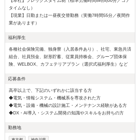
【本社】フレックスタイム制（標準労働時間8時間00分／コア
タイムなし）
【現業】日勤または一昼夜交替勤務（実働7時間55分／夜間作
業があります）
福利厚生
各種社会保険完備、独身寮（入居条件あり）、社宅、東急共済
組合、社員預金、財形貯蓄、従業員持株会、グループ団体保
険、WELBOX、カフェテリアプラン（選択式福利厚生）など
応募条件
高卒以上で、下記のいずれかに該当する方
◆電気・情報システム・機械系を専攻された方
◆電気・設備・機械の設計施工・メンテナンス経験がある方
◆DX・AI導入・システム開発の知識やスキルをお持ちの方
勤務地
,
東京都
神奈川県