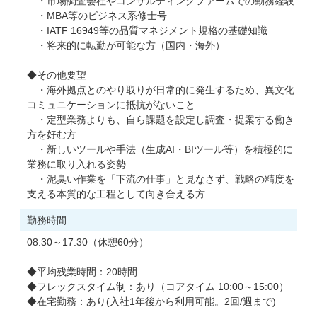
・市場調査会社やコンサルティングファームでの勤務経験
・MBA等のビジネス系修士号
・IATF 16949等の品質マネジメント規格の基礎知識
・将来的に転勤が可能な方（国内・海外）
◆その他要望
・海外拠点とのやり取りが日常的に発生するため、異文化
コミュニケーションに抵抗がないこと
・定型業務よりも、自ら課題を設定し調査・提案する働き
方を好む方
・新しいツールや手法（生成AI・BIツール等）を積極的に
業務に取り入れる姿勢
・泥臭い作業を「下流の仕事」と見なさず、戦略の精度を
支える本質的な工程として向き合える方
勤務時間
08:30～17:30（休憩60分）
◆平均残業時間：20時間
◆フレックスタイム制：あり（コアタイム 10:00～15:00）
◆在宅勤務：あり(入社1年後から利用可能。2回/週まで)