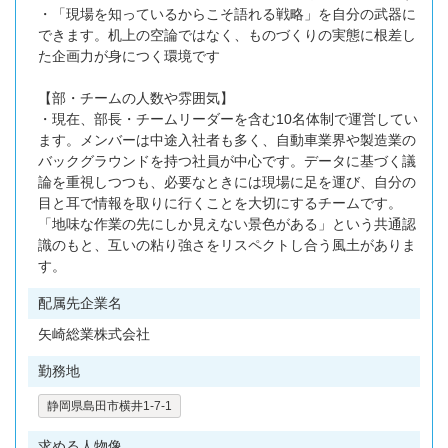
・「現場を知っているからこそ語れる戦略」を自分の武器に
できます。机上の空論ではなく、ものづくりの実態に根差し
た企画力が身につく環境です
【部・チームの人数や雰囲気】
・現在、部長・チームリーダーを含む10名体制で運営してい
ます。メンバーは中途入社者も多く、自動車業界や製造業の
バックグラウンドを持つ社員が中心です。データに基づく議
論を重視しつつも、必要なときには現場に足を運び、自分の
目と耳で情報を取りに行くことを大切にするチームです。
「地味な作業の先にしか見えない景色がある」という共通認
識のもと、互いの粘り強さをリスペクトし合う風土がありま
す。
配属先企業名
矢崎総業株式会社
勤務地
静岡県島田市横井1-7-1
求める人物像