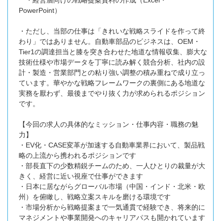
・経営層向けの戦略提案資料の作成（Excel・
PowerPoint）
・ただし、当部の仕事は「きれいな戦略スライドを作って終
わり」ではありません。自動車部品のビジネスは、OEM・
Tier1の調達担当と膝を突き合わせた地道な情報収集、膨大な
技術仕様や市場データを丁寧に読み解く競合分析、社内の設
計・製造・営業部門との粘り強い調整の積み重ねで成り立っ
ています。華やかな戦略フレームワークの裏側にある地道な
実務を厭わず、最後までやり抜く力が求められるポジション
です。
【今回の求人の具体的なミッション・仕事内容・職務の魅
力】
・EV化・CASE変革が加速する自動車業界において、製品戦
略の上流から携われるポジションです
・部長直下の少数精鋭チームのため、一人ひとりの裁量が大
きく、経営に近い視座で仕事ができます
・日本に居ながらグローバル市場（中国・インド・北米・欧
州）を俯瞰し、戦略立案スキルを磨ける環境です
・市場分析から戦略提案まで一気通貫で経験でき、将来的に
マネジメントや事業開発へのキャリアパスも開かれています