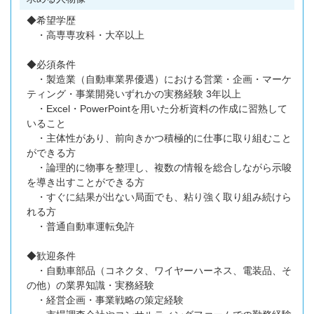
◆希望学歴
・高専専攻科・大卒以上
◆必須条件
・製造業（自動車業界優遇）における営業・企画・マーケ
ティング・事業開発いずれかの実務経験 3年以上
・Excel・PowerPointを用いた分析資料の作成に習熟して
いること
・主体性があり、前向きかつ積極的に仕事に取り組むこと
ができる方
・論理的に物事を整理し、複数の情報を総合しながら示唆
を導き出すことができる方
・すぐに結果が出ない局面でも、粘り強く取り組み続けら
れる方
・普通自動車運転免許
◆歓迎条件
・自動車部品（コネクタ、ワイヤーハーネス、電装品、そ
の他）の業界知識・実務経験
・経営企画・事業戦略の策定経験