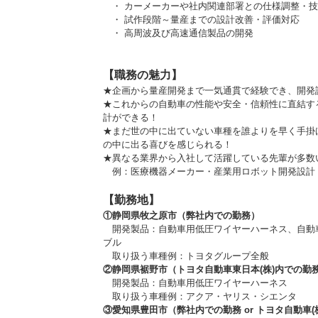
・ カーメーカーや社内関連部署との仕様調整・技
・ 試作段階～量産までの設計改善・評価対応
・ 高周波及び高速通信製品の開発
【職務の魅力】
★企画から量産開発まで一気通貫で経験でき、開発
★これからの自動車の性能や安全・信頼性に直結す
計ができる！
★まだ世の中に出ていない車種を誰よりを早く手掛
の中に出る喜びを感じられる！
★異なる業界から入社して活躍している先輩が多数
例：医療機器メーカー・産業用ロボット開発設計
【勤務地】
①静岡県牧之原市（弊社内での勤務）
開発製品：自動車用低圧ワイヤーハーネス、自動
ブル
取り扱う車種例：トヨタグループ全般
②静岡県裾野市（トヨタ自動車東日本(株)内での勤
開発製品：自動車用低圧ワイヤーハーネス
取り扱う車種例：アクア・ヤリス・シエンタ
③愛知県豊田市（弊社内での勤務 or トヨタ自動車(