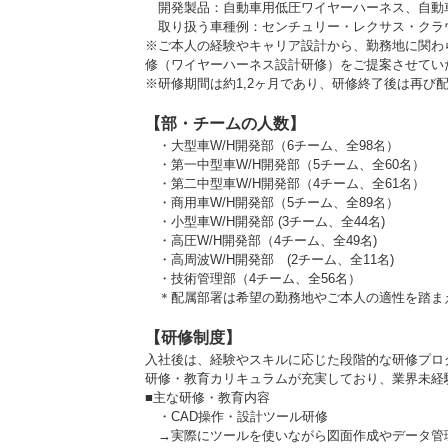
開発製品：自動車用低圧ワイヤーハーネス、自動
取り扱う車種例：センチュリー・レクサス・クラ
※ご本人の経験やキャリア設計から、勤務地に関わ
修（ワイヤーハーネス設計研修）をご提案させてい
※研修期間は約1,2ヶ月であり、研修終了後は再び
【部・チームの人数】
・大型車W/H開発部（6チーム、全98名）
・第一中型車W/H開発部（5チーム、全60名）
・第二中型車W/H開発部（4チーム、全61名）
・商用車W/H開発部（5チーム、全89名）
・小型車W/H開発部 (3チーム、全44名)
・高圧W/H開発部（4チーム、全49名)
・高周波W/H開発部 (2チーム、全11名)
・技術管理部（4チーム、全56名）
＊配属部署は希望の勤務地やご本人の適性を踏ま
【研修制度】
入社後は、経験やスキルに応じた段階的な研修プロ
研修・教育カリキュラムが充実しており、業界未経
■主な研修・教育内容
・CAD操作・設計ツール研修
→実際にツールを使いながら図面作成やデータ管