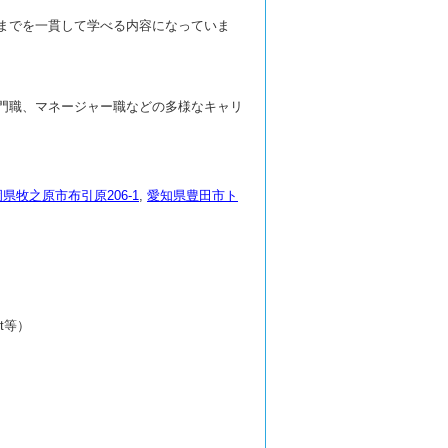
までを一貫して学べる内容になっていま
門職、マネージャー職などの多様なキャリ
県牧之原市布引原206-1
,
愛知県豊田市ト
nt等）