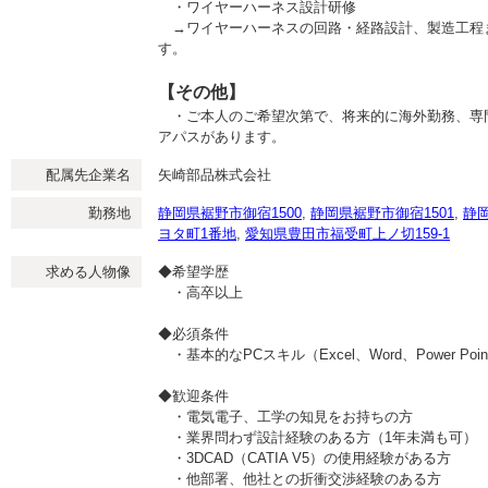
・ワイヤーハーネス設計研修
→ワイヤーハーネスの回路・経路設計、製造工程
す。
【その他】
・ご本人のご希望次第で、将来的に海外勤務、専
アパスがあります。
配属先企業名
矢崎部品株式会社
勤務地
静岡県裾野市御宿1500
,
静岡県裾野市御宿1501
,
静岡
ヨタ町1番地
,
愛知県豊田市福受町上ノ切159-1
求める人物像
◆希望学歴
・高卒以上
◆必須条件
・基本的なPCスキル（Excel、Word、Power Poi
◆歓迎条件
・電気電子、工学の知見をお持ちの方
・業界問わず設計経験のある方（1年未満も可）
・3DCAD（CATIA V5）の使用経験がある方
・他部署、他社との折衝交渉経験のある方