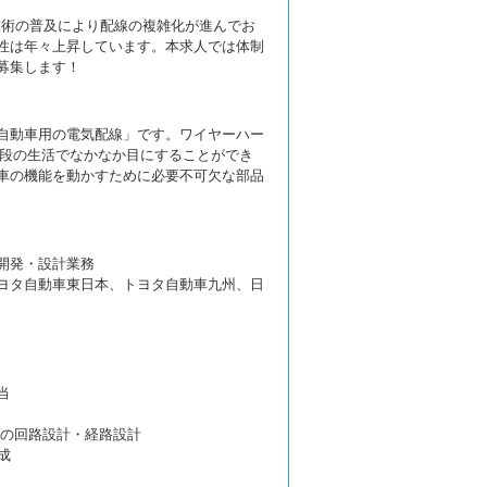
技術の普及により配線の複雑化が進んでお
性は年々上昇しています。本求人では体制
募集します！
自動車用の電気配線」です。ワイヤーハー
、普段の生活でなかなか目にすることができ
車の機能を動かすために必要不可欠な部品
開発・設計業務
ヨタ自動車東日本、トヨタ自動車九州、日
当
の回路設計・経路設計
成