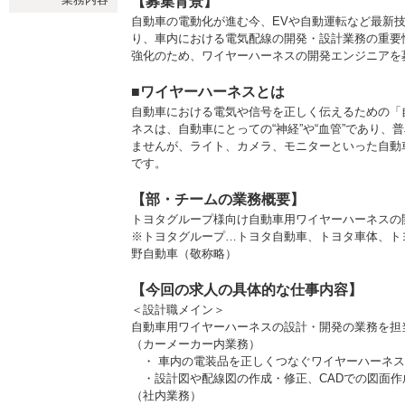
【募集背景】
自動車の電動化が進む今、EVや自動運転など最新
り、車内における電気配線の開発・設計業務の重要
強化のため、ワイヤーハーネスの開発エンジニアを
■ワイヤーハーネスとは
自動車における電気や信号を正しく伝えるための「
ネスは、自動車にとっての“神経”や“血管”であり
ませんが、ライト、カメラ、モニターといった自動
です。
【部・チームの業務概要】
トヨタグループ様向け自動車用ワイヤーハーネスの
※トヨタグループ…トヨタ自動車、トヨタ車体、ト
野自動車（敬称略）
【今回の求人の具体的な仕事内容】
＜設計職メイン＞
自動車用ワイヤーハーネスの設計・開発の業務を担
（カーメーカー内業務）
・ 車内の電装品を正しくつなぐワイヤーハーネス
・設計図や配線図の作成・修正、CADでの図面作
（社内業務）