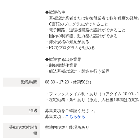
◆歓迎条件
・基板設計業者または制御盤業者で数年程度の経験
・C言語のプログラムができること
・電子回路、道理機回路の設計ができること
・国内の制御盤、動力盤の設計ができる
・海外規格の知見がある
・PCでプログラムが組める
◆歓迎する出身業界
・制御盤製作業界
・組込基板の設計・製造を行う業界
勤務時間
08:30～17:20（休憩50分）
・フレックスタイム制：あり（コアタイム 10:00～14
・在宅勤務：条件あり（原則、入社後1年間は在宅勤
待遇
募集要項をご確認ください。
募集要項：
こちらから
受動喫煙対策情
敷地内喫煙可能場所あり
報