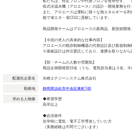
私たちは、特定フロンや代替フロンを使用せず、「
収式冷温水機（アロエース）の設計・開発業務を行
また、アロエースは運転に様々な熱エネルギーを利
能で省エネ・省CO2に貢献しています。
商品開発チームはアロエースの新商品、新技術開発
【今回の求人の具体的な仕事内容】
アロエースの既存制御機器の代替設計及び新規制御
※基板設計は外注委託しており、連携を取りながら
【部・チームの人数や雰囲気】
商品企画開発部15名（うち、電気担当者は３名。
配属先企業名
矢崎エナジーシステム株式会社
勤務地
静岡県浜松市中央区東町740
求める人物像
◆希望学歴
高卒以上
◆必須条件
在学時に電気・電子工学専攻していた方
（実務経験は不問でございます）