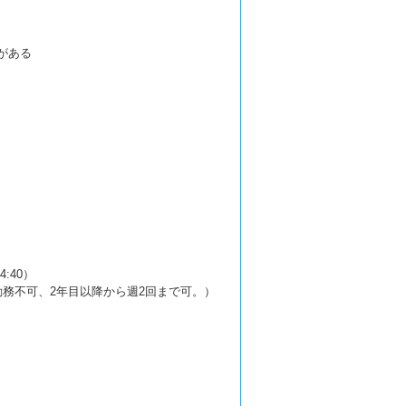
がある
:40）
務不可、2年目以降から週2回まで可。）