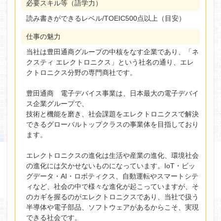
必要スキル等（語学力）
読み書きができるレベル/TOEIC500点以上（目安）
仕事の魅力
当社は豊田通商グループの中核をなす企業であり、「ネ
クスティ エレクトロニクス」という社名の通り、エレ
クトロニクス分野の専門商社です。
豊田通商 電子デバイス事業は、日本最大の電子デバイ
ス企業グループで、
技術と機能を磨き、社会課題をエレクトロニクスで解決
できるグローバルトップクラスの事業体を目指しており
ます。
エレクトロニクスの進化は生活や産業の進化、環境社会
の進化には欠かせないものになっています。IoT・ビッ
グデータ・AI・ロボティクス、自動運転やスマートシテ
ィなど、社会の中で様々な進化が起こっていますが、そ
のカギを握るのがエレクトロニクスであり、当社で扱う
半導体や電子部品、ソフトウェアがあるからこそ、実現
できる社会です。