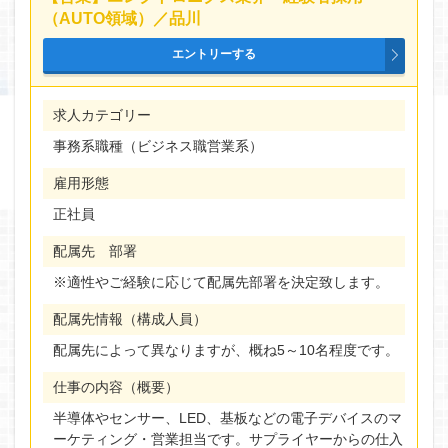
（AUTO領域）／品川
AND検索
OR検索
雇用形態
求人カテゴリー
正社員
事務系職種（ビジネス職営業系）
契約社員
雇用形態
正社員
勤務地
配属先 部署
東京都
※適性やご経験に応じて配属先部署を決定致します。
愛知県
配属先情報（構成人員）
配属先によって異なりますが、概ね5～10名程度です。
仕事の内容（概要）
半導体やセンサー、LED、基板などの電子デバイスのマ
ーケティング・営業担当です。サプライヤーからの仕入