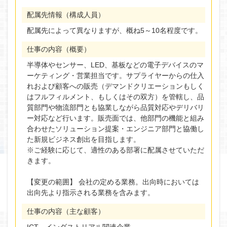
配属先情報（構成人員）
配属先によって異なりますが、概ね5～10名程度です。
仕事の内容（概要）
半導体やセンサー、LED、基板などの電子デバイスのマ
ーケティング・営業担当です。サプライヤーからの仕入
れおよび顧客への販売（デマンドクリエーションもしく
はフルフィルメント、もしくはその双方）を管轄し、品
質部門や物流部門とも協業しながら品質対応やデリバリ
ー対応など行います。販売面では、他部門の機能と組み
合わせたソリューション提案・エンジニア部門と協働し
た新規ビジネス創出を目指します。
※ご経験に応じて、適性のある部署に配属させていただ
きます。
【変更の範囲】 会社の定める業務。出向時においては
出向先より指示される業務を含みます。
仕事の内容（主な顧客）