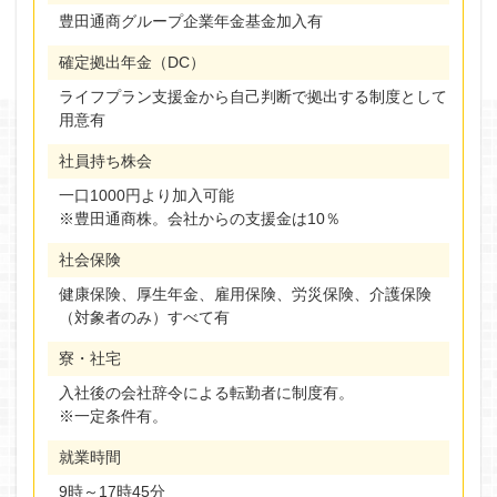
豊田通商グループ企業年金基金加入有
確定拠出年金（DC）
ライフプラン支援金から自己判断で拠出する制度として
用意有
社員持ち株会
一口1000円より加入可能
※豊田通商株。会社からの支援金は10％
社会保険
健康保険、厚生年金、雇用保険、労災保険、介護保険
（対象者のみ）すべて有
寮・社宅
入社後の会社辞令による転勤者に制度有。
※一定条件有。
就業時間
9時～17時45分