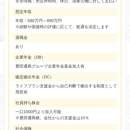
非管理職：所定外時間、休日、深夜労働に対して支払い
想定年収
年収：580万円～890万円
※経験や面接時の評価に応じて、処遇を決定します
退職金
あり
企業年金（DB）
豊田通商グループ企業年金基金加入有
確定拠出年金（DC）
ライフプラン支援金から自己判断で拠出する制度として
用意有
社員持ち株会
一口1000円より加入可能
※豊田通商株。会社からの支援金は10％
社会保険