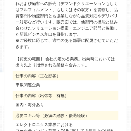
れおよび顧客への販売（デマンドクリエーションもしく
はフルフィルメント、もしくはその双方）を管轄し、品
質部門や物流部門とも協業しながら品質対応やデリバリ
ー対応など行います。販売面では、他部門の機能と組み
合わせたソリューション提案・エンジニア部門と協働し
た新規ビジネス創出を目指します。
※ご経験に応じて、適性のある部署に配属させていただ
きます。
【変更の範囲】 会社の定める業務。出向時においては
出向先より指示される業務を含みます。
仕事の内容（主な顧客）
車載関連企業
仕事の内容（出張等 有無）
国内・海外あり
必要スキル等（必須の経験・優遇経験）
エレクトロニクス業界における、
マーケティング・営業・FAEに関して３年以上の経験