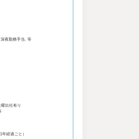
 深夜勤務手当, 等
土曜出社有り
等
降1年経過ごと）