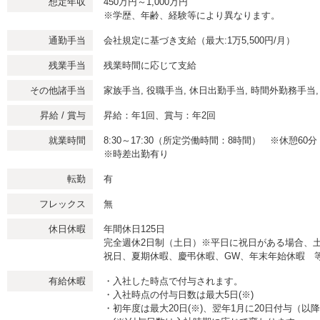
想定年収
450万円～1,000万円
※学歴、年齢、経験等により異なります。
通勤手当
会社規定に基づき支給（最大:1万5,500円/月）
残業手当
残業時間に応じて支給
その他諸手当
家族手当, 役職手当, 休日出勤手当, 時間外勤務手当,
昇給 / 賞与
昇給：年1回、賞与：年2回
就業時間
8:30～17:30（所定労働時間：8時間） ※休憩60分
※時差出勤有り
転勤
有
フレックス
無
休日休暇
年間休日125日
完全週休2日制（土日）※平日に祝日がある場合、
祝日、夏期休暇、慶弔休暇、GW、年末年始休暇 
有給休暇
・入社した時点で付与されます。
・入社時点の付与日数は最大5日(※)
・初年度は最大20日(※)、翌年1月に20日付与（以