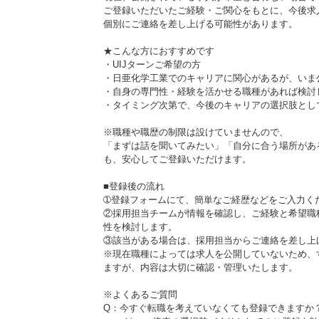
ご登録いただいたご経験・ご関心をもとに、今後求
個別にご連絡を差し上げる可能性があります。
★こんな方におすすめです
・UIJターンご希望の方
・日亜化学工業でのキャリアに関心があるが、いま
・自身の専門性・経験を活かせる職種があれば検討
・タイミング次第で、今後のキャリアの選択肢とし
※職種や職歴の制限は設けていませんので、
「まずは話を聞いてみたい」「自分に合う場所があ
も、安心してご登録いただけます。
■登録後の流れ
➀登録フォームにて、簡単なご経歴などをご入力く
②採用担当チームが情報を確認し、ご経験と希望職
性を検討します。
③該当がある場合は、採用担当からご連絡を差し上
※現在職種によっては求人を公開していないため、
ますが、内容は大切に確認・管理いたします。
※よくあるご質問
Q：今すぐ転職を考えていなくても登録できますか