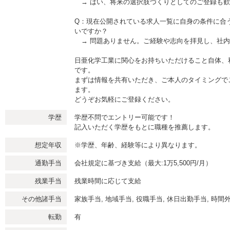
→ はい、将来の選択肢づくりとしてのご登録も歓
Q：現在公開されている求人一覧に自身の条件に合
いですか？
→ 問題ありません。ご経験や志向を拝見し、社内
日亜化学工業に関心をお持ちいただけること自体、
です。
まずは情報を共有いただき、ご本人のタイミングで
ます。
どうぞお気軽にご登録ください。
学歴
学歴不問でエントリー可能です！
記入いただく学歴をもとに職種を推薦します。
想定年収
※学歴、年齢、経験等により異なります。
通勤手当
会社規定に基づき支給（最大:1万5,500円/月）
残業手当
残業時間に応じて支給
その他諸手当
家族手当, 地域手当, 役職手当, 休日出勤手当, 時間
転勤
有