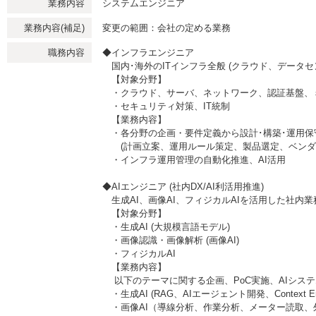
業務内容
システムエンジニア
業務内容(補足)
変更の範囲：会社の定める業務
職務内容
◆インフラエンジニア
国内･海外のITインフラ全般 (クラウド、データセ
【対象分野】
・クラウド、サーバ、ネットワーク、認証基盤、
・セキュリティ対策、IT統制
【業務内容】
・各分野の企画・要件定義から設計･構築･運用保
(計画立案、運用ルール策定、製品選定、ベンダ･
・インフラ運用管理の自動化推進、AI活用
◆AIエンジニア (社内DX/AI利活用推進)
生成AI、画像AI、フィジカルAIを活用した社内業
【対象分野】
・生成AI (大規模言語モデル)
・画像認識・画像解析 (画像AI)
・フィジカルAI
【業務内容】
以下のテーマに関する企画、PoC実施、AIシステ
・生成AI (RAG、AIエージェント開発、Context Engi
・画像AI（導線分析、作業分析、メーター読取、