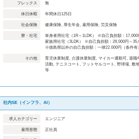
フレックス
無
休日休暇
年間休日125日
社会保険
健康保険, 厚生年金, 雇用保険, 労災保険
寮・社宅
単身者用社宅（1R～1LDK） ※自己負担額：17,000円
家族用社宅（3LDK） ※自己負担額：28,000円～35,
※徳島県以外の自己負担額：一律22.000円（条件有
その他
育児休業制度, 介護休業制度, マイカー通勤可, 退職
活動, テニスコート, フットサルコート, 野球場, 
等
社内SE（インフラ、AI）
求人カテゴリー
エンジニア
雇用形態
正社員