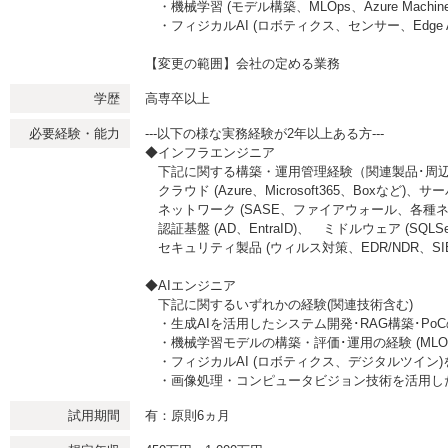
・機械学習 (モデル構築、MLOps、Azure Machine
・フィジカルAI (ロボティクス、センサー、Edge A
【変更の範囲】会社の定める業務
学歴
高専卒以上
必要経験・能力
---以下の様な実務経験が2年以上ある方---
◆インフラエンジニア
下記に関する構築・運用管理経験（関連製品･周
クラウド (Azure、Microsoft365、Boxなど
ネットワーク (SASE、ファイアウォール、各種ネ
認証基盤 (AD、EntraID)、 ミドルウェア (SQLSer
セキュリティ製品 (ウィルス対策、EDR/NDR、SI
◆AIエンジニア
下記に関するいずれかの経験(関連技術含む)
・生成AIを活用したシステム開発･RAG構築･Po
・機械学習モデルの構築・評価･運用の経験 (MLO
・フィジカルAI (ロボティクス、デジタルツイン
・画像処理・コンピュータビジョン技術を活用した
試用期間
有：原則6ヵ月