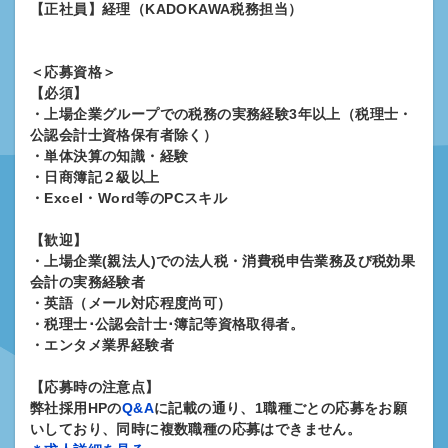
【正社員】経理（KADOKAWA税務担当）
＜応募資格＞
【必須】
・上場企業グループでの税務の実務経験3年以上（税理士・
公認会計士資格保有者除く）
・単体決算の知識・経験
・日商簿記２級以上
・Excel・Word等のPCスキル
【歓迎】
・上場企業(親法人)での法人税・消費税申告業務及び税効果
会計の実務経験者
・英語（メール対応程度尚可）
・税理士･公認会計士･簿記等資格取得者。
・エンタメ業界経験者
【応募時の注意点】
弊社採用HPの
Q&A
に記載の通り、1職種ごとの応募をお願
いしており、同時に複数職種の応募はできません。