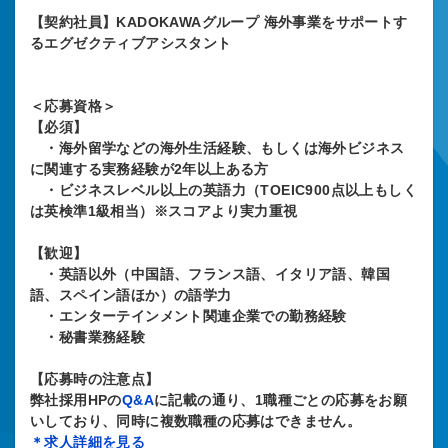
【契約社員】KADOKAWAグループ 海外事業をサポートす
るエグゼクティブアシスタント
＜応募資格＞
【必須】
・海外留学などの海外生活経験、もしくは海外ビジネス
に関連する実務経験が2年以上ある方
・ビジネスレベル以上の英語力（TOEIC900点以上もしく
は英検準1級相当）※スコアより実力重視
【歓迎】
・英語以外（中国語、フランス語、イタリア語、韓国
語、スペイン語ほか）の語学力
・エンターテインメント関連企業での勤務経験
・秘書業務経験
【応募時の注意点】
弊社採用HPの
Q&A
に記載の通り、1職種ごとの応募をお願
いしており、同時に複数職種の応募はできません。
＊求人詳細を見る