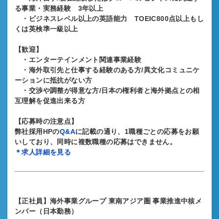
る事業・実務経験 3年以上
・ビジネスレベル以上の英語能力 TOEIC800点以上もし
くは英検準一級以上
【歓迎】
・エンターテインメント関連事業経験
・海外取引先と仕事する経験のある方/異文化コミュニケ
ーションに抵抗がない方
・交渉や調整が得意な方/日本の権利者と海外拠点との相
互理解を促進出来る方
【応募時の注意点】
弊社採用HPの
Q&A
に記載の通り、1職種ごとの応募をお願
いしており、同時に複数職種の応募はできません。
＊求人詳細を見る
【正社員】海外事業グループ 東南アジア圏 事業推進中核メ
ンバー（日本勤務）