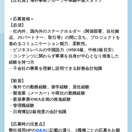
【正社員】海外事業グループ中華圏中核スタッフ
＜応募資格＞
【必須】
・社内外、国内外のステークホルダー（関係部署、自社拠
点、JVパートナー、取引等）の間に立ち、プロジェクトを
進めるコミュニケーション能力、柔軟性。
・ビジネスレベルの中国語力（HSK6級、中検2級目安）
・コンテンツに関わらず事業を自身が中心となり推進した
経験を持つ方
・子会社の事業を理解し説明できる財務会計知識
【歓迎】
・海外での勤務経験、留学経験、居住経験
・製造業（メーカー）や商社の勤務経験
・新規事業やMA企画の推進経験
・管理職経験
・日商簿記2級程度の会計知識
【応募時の注意点】
弊社採用HPの
Q&A
に記載の通り、1職種ごとの応募をお願